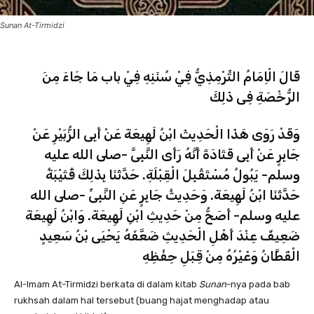
Sunan At-Tirmidzi
قَالَ الْاِمَامُ التِّرْمِذِيُّ فِيْ سُنَنِهِ فِيْ باب مَا جَاءَ مِنَ
الرُّخْصَةِ فِى ذَلِكَ
وَقَدْ رَوَى هَذَا الْحَدِيثَ ابْنُ لَهِيعَةَ عَنْ أَبِى الزُّبَيْرِ عَنْ
جَابِرٍ عَنْ أَبِى قَتَادَةَ أَنَّهُ رَأَى النَّبِىَّ -صلى الله عليه
وسلم- يَبُولُ مُسْتَقْبِلَ الْقِبْلَةِ. حَدَّثَنَا بِذَلِكَ قُتَيْبَةُ
حَدَّثَنَا ابْنُ لَهِيعَةَ. وَحَدِيثُ جَابِرٍ عَنِ النَّبِىِّ -صلى الله
عليه وسلم- أَصَحُّ مِنْ حَدِيثِ ابْنِ لَهِيعَةَ. وَابْنُ لَهِيعَةَ
ضَعِيفٌ عِنْدَ أَهْلِ الْحَدِيثِ ضَعَّفَهُ يَحْيَى بْنُ سَعِيدٍ
الْقَطَّانُ وَغَيْرُهُ مِنْ قِبَلِ حِفْظِهِ
Al-Imam At-Tirmidzi berkata di dalam kitab
Sunan
-nya pada bab
rukhsah dalam hal tersebut (buang hajat menghadap atau