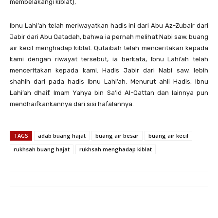
membelakangi kiblat),
Ibnu Lahi’ah telah meriwayatkan hadis ini dari Abu Az-Zubair dari
Jabir dari Abu Qatadah, bahwa ia pernah melihat Nabi saw. buang
air kecil menghadap kiblat. Qutaibah telah menceritakan kepada
kami dengan riwayat tersebut, ia berkata, Ibnu Lahi’ah telah
menceritakan kepada kami. Hadis Jabir dari Nabi saw. lebih
shahih dari pada hadis Ibnu Lahi’ah. Menurut ahli Hadis, Ibnu
Lahi’ah dhaif. Imam Yahya bin Sa’id Al-Qattan dan lainnya pun
mendhaifkankannya dari sisi hafalannya.
TAGS
adab buang hajat
buang air besar
buang air kecil
rukhsah buang hajat
rukhsah menghadap kiblat