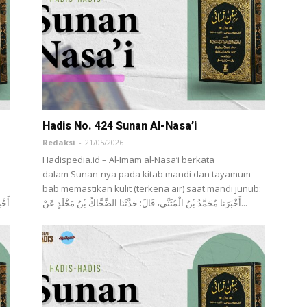
Hadis No. 424 Sunan Al-Nasa’i
Redaksi
-
21/05/2026
Hadispedia.id – Al-Imam al-Nasa’i berkata
dalam Sunan-nya pada kitab mandi dan tayamum
bab memastikan kulit (terkena air) saat mandi junub:
أَخْبَرَنَا ‌مُحَمَّدُ بْنُ الْمُثَنَّى، قَالَ: حَدَّثَنَا ‌الضَّحَّاكُ بْنُ مَخْلَدٍ عَنْ...