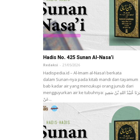
Hadis No. 425 Sunan Al-Nasa’i
Redaksi
-
21/05/2026
Hadispedia.id – Al-Imam al-Nasa’i berkata
dalam Sunan-nya pada kitab mandi dan tayamum
bab kadar air yang mencukupi orang junub dari
mengguyurkan air ke tubuhnya: أَخْبَرَنَا ‌عُبَيْدُ اللهِ بْنُ سَعِيدٍ
عَنْ...