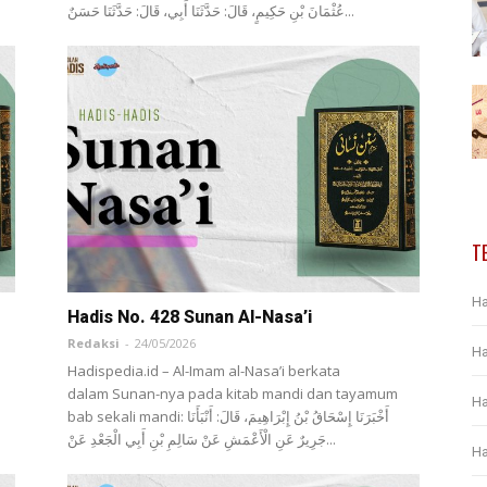
عُثْمَانَ بْنِ حَكِيمٍ، قَالَ: حَدَّثَنَا ‌أَبِي، قَالَ: حَدَّثَنَا ‌حَسَنٌ...
T
Ha
Hadis No. 428 Sunan Al-Nasa’i
Redaksi
-
24/05/2026
Ha
Hadispedia.id – Al-Imam al-Nasa’i berkata
dalam Sunan-nya pada kitab mandi dan tayamum
Ha
bab sekali mandi: أَخْبَرَنَا ‌إِسْحَاقُ بْنُ إِبْرَاهِيمَ، قَالَ: أَنْبَأَنَا
‌جَرِيرٌ عَنِ ‌الْأَعْمَشِ عَنْ ‌سَالِمِ بْنِ أَبِي الْجَعْدِ عَنْ...
Ha