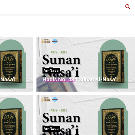
An-Nasai
-Nasa’i
Hadis No. 434 Sunan Al-Nasa’i
An-Nasai