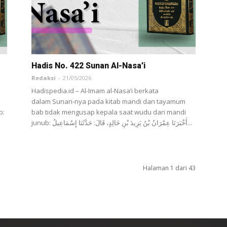
Hadis No. 422 Sunan Al-Nasa’i
Redaksi
-
21/05/2026
Hadispedia.id – Al-Imam al-Nasa’i berkata
dalam Sunan-nya pada kitab mandi dan tayamum
b:
bab tidak mengusap kepala saat wudu dari mandi
junub: أَخْبَرَنَا ‌عِمْرَانُ بْنُ يَزِيدَ بْنِ خَالِدٍ، قَالَ: حَدَّثَنَا ‌إِسْمَاعِيلُ...
Halaman 1 dari 43