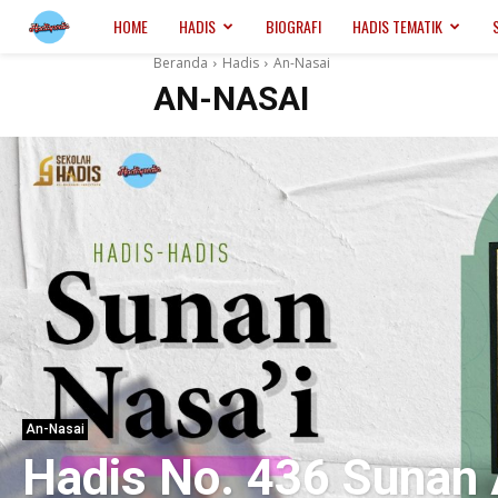
Hadispedia.ID
HOME
HADIS
BIOGRAFI
HADIS TEMATIK
Beranda
Hadis
An-Nasai
AN-NASAI
An-Nasai
Hadis No. 436 Sunan 