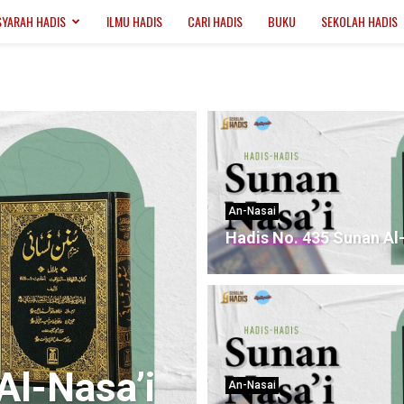
SYARAH HADIS
ILMU HADIS
CARI HADIS
BUKU
SEKOLAH HADIS
An-Nasai
Hadis No. 435 Sunan Al
Al-Nasa’i
An-Nasai