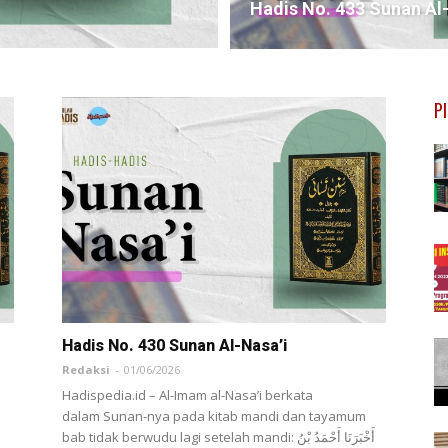
Hadis No. 433 Sunan Al
P
Hadis No. 430 Sunan Al-Nasa’i
Redaksi
-
01/06/2026
Hadispedia.id – Al-Imam al-Nasa’i berkata
dalam Sunan-nya pada kitab mandi dan tayamum
bab tidak berwudu lagi setelah mandi: أَخْبَرَنَا ‌أَحْمَدُ بْنُ