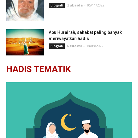
Zubaida
-
05/11/2022
Biografi
Abu Hurairah, sahabat paling banyak
meriwayatkan hadis
Redaksi
-
18/08/2022
Biografi
HADIS TEMATIK