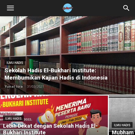
ILMU HADIS
Sekolah Hadis El-Bukhari Institute:
Membumikan Kajian Hadis di Indonesia
Yunal Isra
-
31/03/2021
ILMU HADIS
Lebih Dekat dengan Sekolah Hadis El-
ILMU HADIS
Bukhari Institute
Mubham 