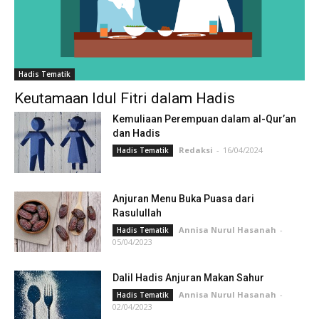
Hadis Tematik
Keutamaan Idul Fitri dalam Hadis
Kemuliaan Perempuan dalam al-Qur’an
dan Hadis
Redaksi
-
16/04/2024
Hadis Tematik
Anjuran Menu Buka Puasa dari
Rasulullah
Annisa Nurul Hasanah
-
Hadis Tematik
05/04/2023
Dalil Hadis Anjuran Makan Sahur
Annisa Nurul Hasanah
-
Hadis Tematik
02/04/2023