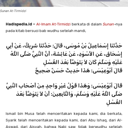
Sunan At-Tirmidzi
Hadispedia.id –
Al-Imam At-Tirmidzi
berkata di dalam
Sunan
–
nya
pada kitab bersuci bab wudhu setelah mandi,
حَدَّثَنَا إِسْمَاعِيلُ بْنُ مُوسَى، قَالَ: حَدَّثَنَا شَرِيكٌ، عَنْ أَبِي
إِسْحَاقَ، عَنِ الأَسْوَدِ، عَنْ عَائِشَةَ، أَنَّ النَّبِيَّ صَلَّى اللَّهُ
عَلَيْهِ وَسَلَّمَ كَانَ لاَ يَتَوَضَّأُ بَعْدَ الغُسْلِ
قَالَ أبُوْعِيْسَى: هَذَا حَدِيثٌ حَسَنٌ صَحِيحٌ
قَالَ أبُوْعِيْسَى: وَهَذَا قَوْلُ غَيْرِ وَاحِدٍ مِنْ أَصْحَابِ النَّبِيِّ
صَلَّى اللَّهُ عَلَيْهِ وَسَلَّمَ، وَالتَّابِعِينَ: أَنْ لاَ يَتَوَضَّأَ بَعْدَ
الغُسْلِ
Ismail bin Musa telah menceritakan kepada kami, dia berkata,
Syarik telah menceritakan kepada kami, dari Abu Ishaq, dari Al-
Aswad, dari Aisyah, bahwa Nabi saw. tidak berwudhu setelah