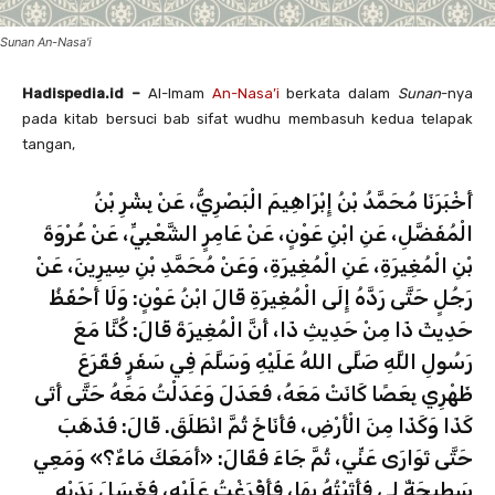
Sunan An-Nasa'i
Hadispedia.id –
Al-Imam
An-Nasa’i
berkata dalam
Sunan
-nya
pada kitab bersuci bab sifat wudhu membasuh kedua telapak
tangan,
أَخْبَرَنَا مُحَمَّدُ بْنُ إِبْرَاهِيمَ الْبَصْرِيُّ، عَنْ بِشْرِ بْنُ
الْمُفَضَّلِ، عَنِ ابْنِ عَوْنٍ، عَنْ عَامِرٍ الشَّعْبِيِّ، عَنْ عُرْوَةَ
بْنِ الْمُغِيرَةِ، عَنِ الْمُغِيرَةِ، وَعَنْ مُحَمَّدِ بْنِ سِيرِينَ، عَنْ
رَجُلٍ حَتَّى رَدَّهُ إِلَى الْمُغِيرَةِ قَالَ ابْنُ عَوْنٍ: وَلَا أَحْفَظُ
حَدِيثَ ذَا مِنْ حَدِيثِ ذَا، أَنَّ الْمُغِيرَةَ قَالَ: كُنَّا مَعَ
رَسُولِ اللَّهِ صَلَّى اللهُ عَلَيْهِ وَسَلَّمَ فِي سَفَرٍ فَقَرَعَ
ظَهْرِي بِعَصًا كَانَتْ مَعَهُ، فَعَدَلَ وَعَدَلْتُ مَعَهُ حَتَّى أَتَى
كَذَا وَكَذَا مِنَ الْأَرْضِ، فَأَنَاخَ ثُمَّ انْطَلَقَ. قَالَ: فَذَهَبَ
حَتَّى تَوَارَى عَنِّي، ثُمَّ جَاءَ فَقَالَ: «أَمَعَكَ مَاءٌ؟» وَمَعِي
سَطِيحَةٌ لِي فَأَتَيْتُهُ بِهَا، فَأَفْرَغْتُ عَلَيْهِ، فَغَسَلَ يَدَيْهِ