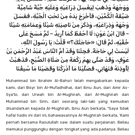
وَوَجْهَهُ وَذَهَبَ لِيَغْسِلَ ذِرَاعَيْهِ وَعَلَيْهِ جُبَّةٌ شَامِيَّةٌ
ضَيِّقَةُ الْكُمَّيْنِ، فَأَخْرَجَ يَدَهُ مِنْ تَحْتِ الْجُبَّةِ، فَغَسَلَ
وَجْهَهُ وَذِرَاعَيْهِ، وَذَكَرَ مِنْ نَاصِيَتِهِ شَيْئًا وَعِمَامَتِهِ شَيْئًا
– قَالَ ابْنُ عَوْنٍ: لَا أَحْفَظُ كَمَا أُرِيدُ – ثُمَّ مَسَحَ عَلَى
خُفَّيْهِ، ثُمَّ قَالَ: «حَاجَتُكَ؟» قُلْتُ: يَا رَسُولَ اللَّهِ،
لَيْسَتْ لِي حَاجَةٌ. فَجِئْنَا وَقَدْ أَمَّ النَّاسَ عَبْدُ الرَّحْمَنِ بْنُ
عَوْفٍ، وَقَدْ صَلَّى بِهِمْ رَكْعَةً مِنْ صَلَاةِ الصُّبْحِ، فَذَهَبْتُ
لِأُوذِنَهُ فَنَهَانِي، فَصَلَّيْنَا مَا أَدْرَكْنَا وَقَضَيْنَا مَا سُبِقْنَا
Muhammad bin Ibrahim Al-Bahsri telah mengabarkan kepada
kami, dari Bisyr bin Al-Mufadhdhal, dari Ibnu Aun, dari Amir As-
Sya’bi, dari Urwah bin Al-Mughirah, dari Al-Mughirah dan
Muhammad bin Sirin, dari seorang laki-laki yang kemudian
disandarkan kepada Al-Mughirah, Ibnu Aun berkata, “Saya tidak
hafal hadis ini dari ini, bahawasannya Al-Mughirah berkata, ‘Kami
pernah bersama Rasulullah saw. dalam suatu perjalanan. Beliau
memukul punggungku dengan tongkat yang ada padanya. Beliau