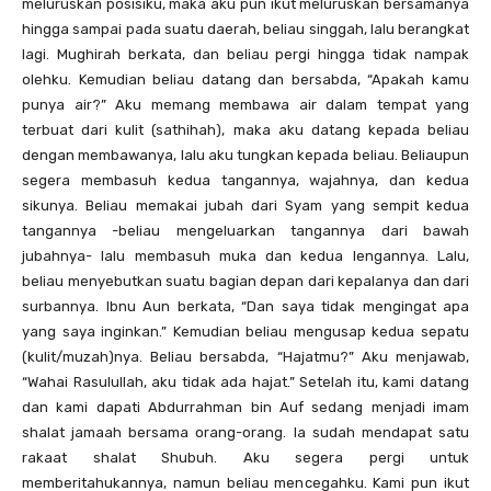
meluruskan posisiku, maka aku pun ikut meluruskan bersamanya
hingga sampai pada suatu daerah, beliau singgah, lalu berangkat
lagi. Mughirah berkata, dan beliau pergi hingga tidak nampak
olehku. Kemudian beliau datang dan bersabda, “Apakah kamu
punya air?” Aku memang membawa air dalam tempat yang
terbuat dari kulit (sathihah), maka aku datang kepada beliau
dengan membawanya, lalu aku tungkan kepada beliau. Beliaupun
segera membasuh kedua tangannya, wajahnya, dan kedua
sikunya. Beliau memakai jubah dari Syam yang sempit kedua
tangannya -beliau mengeluarkan tangannya dari bawah
jubahnya- lalu membasuh muka dan kedua lengannya. Lalu,
beliau menyebutkan suatu bagian depan dari kepalanya dan dari
surbannya. Ibnu Aun berkata, “Dan saya tidak mengingat apa
yang saya inginkan.” Kemudian beliau mengusap kedua sepatu
(kulit/muzah)nya. Beliau bersabda, “Hajatmu?” Aku menjawab,
“Wahai Rasulullah, aku tidak ada hajat.” Setelah itu, kami datang
dan kami dapati Abdurrahman bin Auf sedang menjadi imam
shalat jamaah bersama orang-orang. Ia sudah mendapat satu
rakaat shalat Shubuh. Aku segera pergi untuk
memberitahukannya, namun beliau mencegahku. Kami pun ikut