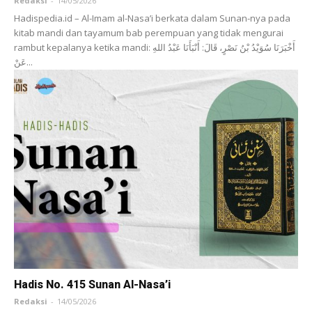
Redaksi
-
14/05/2026
Hadispedia.id – Al-Imam al-Nasa’i berkata dalam Sunan-nya pada
kitab mandi dan tayamum bab perempuan yang tidak mengurai
rambut kepalanya ketika mandi: أَخْبَرَنَا ‌سُوَيْدُ بْنُ نَصْرٍ، قَالَ: أَنْبَأَنَا ‌عَبْدُ اللهِ
عَنْ...
Hadis No. 415 Sunan Al-Nasa’i
Redaksi
-
14/05/2026