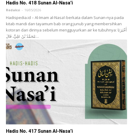
Hadis No. 418 Sunan Al-Nasa’i
Redaksi
-
16/05/2026
Hadispedia.id – Al-Imam al-Nasa’i berkata dalam Sunan-nya pada
kitab mandi dan tayamum bab orang junub yang membersihkan
kotoran dari dirinya sebelum mengguyurkan air ke tubuhnya: أَخْبَرَنَا
‌مُحَمَّدُ بْنُ عَلِيٍّ، قَالَ:...
Hadis No. 417 Sunan Al-Nasa’i