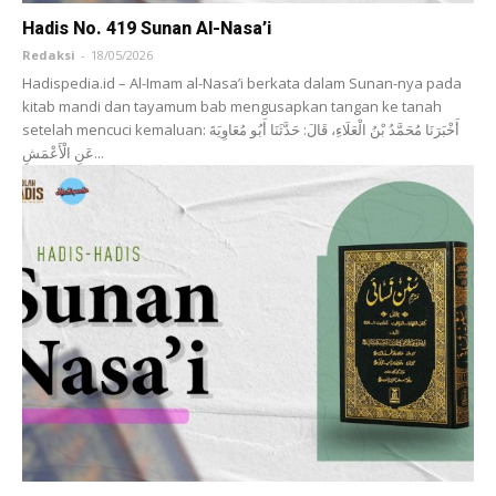
Hadis No. 419 Sunan Al-Nasa’i
Redaksi
-
18/05/2026
Hadispedia.id – Al-Imam al-Nasa’i berkata dalam Sunan-nya pada
kitab mandi dan tayamum bab mengusapkan tangan ke tanah
setelah mencuci kemaluan: أَخْبَرَنَا ‌مُحَمَّدُ بْنُ الْعَلَاءِ، قَالَ: حَدَّثَنَا ‌أَبُو مُعَاوِيَةَ
عَنِ ‌الْأَعْمَشِ...