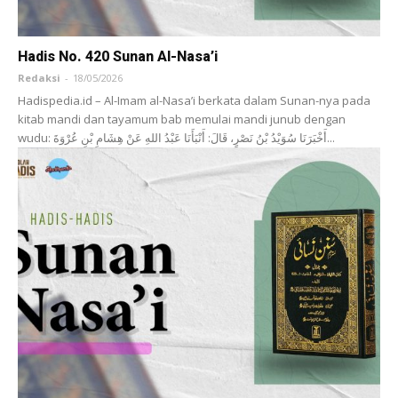
Hadis No. 420 Sunan Al-Nasa’i
Redaksi
-
18/05/2026
Hadispedia.id – Al-Imam al-Nasa’i berkata dalam Sunan-nya pada
kitab mandi dan tayamum bab memulai mandi junub dengan
wudu: أَخْبَرَنَا ‌سُوَيْدُ بْنُ نَصْرٍ، قَالَ: أَنْبَأَنَا ‌عَبْدُ اللهِ عَنْ ‌هِشَامِ بْنِ عُرْوَةَ...