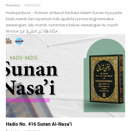
Redaksi
-
16/05/2026
Hadispedia.id – Al-Imam al-Nasa’i berkata dalam Sunan-nya pada
kitab mandi dan tayamum bab apabila (seseorang) memakai
wewangian, lalu mandi, sementara bekas wewangian itu masih
tersisa: حَدَّثَنَا ‌هَنَّادُ بْنُ السَّرِيِّ عَنْ...
Hadis No. 416 Sunan Al-Nasa’i