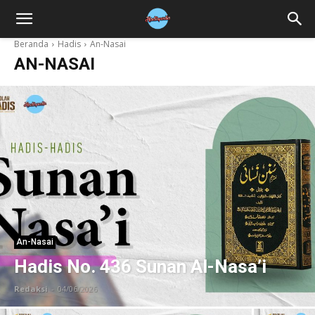
Beranda
Hadis
An-Nasai
AN-NASAI
An-Nasai
Hadis No. 436 Sunan Al-Nasa’i
Redaksi
-
04/06/2026