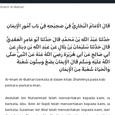
Shahih Al-Bukhari
قَالَ الْاِمَامُ الْبُخَارِيُّ فِيْ صَحِيْحِهِ فِيْ بَاب أُمُورِ الْإِيمَانِ
حَدَّثَنَا عَبْدُ اللَّهِ بْنُ مُحَمَّدٍ قَالَ حَدَّثَنَا أَبُو عَامِرٍ الْعَقَدِيُّ
قَالَ حَدَّثَنَا سُلَيْمَانُ بْنُ بِلَالٍ عَنْ عَبْدِ اللَّهِ بْنِ دِينَارٍ عَنْ
أَبِي صَالِحٍ عَنْ أَبِي هُرَيْرَةَ رَضِيَ اللَّهُ عَنْهُ عَنْ النَّبِيِّ صَلَّى
اللَّهُ عَلَيْهِ وَسَلَّمَ قَالَ الْإِيمَانُ بِضْعٌ وَسِتُّونَ شُعْبَةً
وَالْحَيَاءُ شُعْبَةٌ مِنْ الْإِيمَانِ
Al-Imam Al-Bukhari berkata di dalam kitab
Shahih
nya pada bab
perkara-perkara iman,
Abdullah bin Muhammad telah menceritakan kepada kami, ia
berkata, Abu ‘Amir Al-‘Aqidi telah menceritakan kepada kami, ia
berkata, Sulaiman bin Bilal telah menceritakan kepada kami, dari