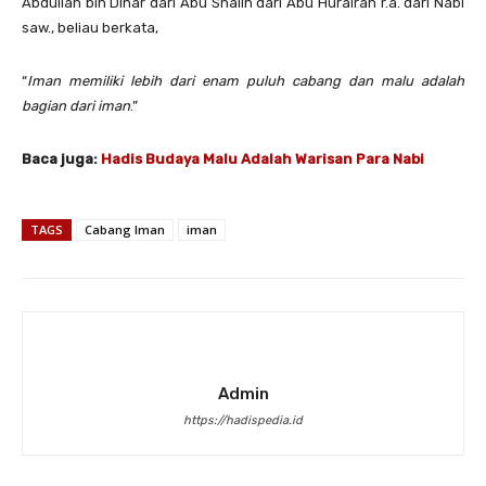
Abdullah bin Dinar dari Abu Shalih dari Abu Hurairah r.a. dari Nabi
saw., beliau berkata,
“
Iman memiliki lebih dari enam puluh cabang dan malu adalah
bagian dari iman
.”
Baca juga:
Hadis Budaya Malu Adalah Warisan Para Nabi
TAGS
Cabang Iman
iman
Admin
https://hadispedia.id