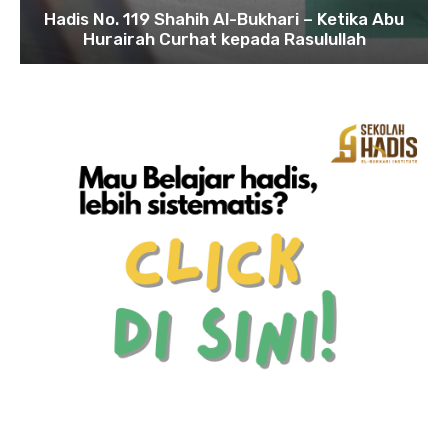
Hadis No. 119 Shahih Al-Bukhari – Ketika Abu
Hurairah Curhat kepada Rasulullah