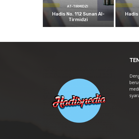
AT-TIRMIDZI
Hadis No. 112 Sunan Al-
Hadis 
Tirmidzi
TE
Deng
beru
medi
syar