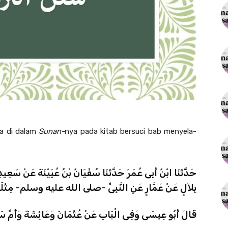
a di dalam
Sunan-
nya pada kitab bersuci bab menyela-
حَدَّثَنَا ابْنُ أَبِى عُمَرَ حَدَّثَنَا سُفْيَانُ بْنُ عُيَيْنَةَ عَنْ سَعِي
بِلاَلٍ عَنْ عَمَّارٍ عَنِ النَّبِىِّ -صلى الله عليه وسلم- مِثْلَه
قَالَ أَبُو عِيسَى وَفِى الْبَابِ عَنْ عُثْمَانَ وَعَائِشَةَ وَأُمِّ سَلَ