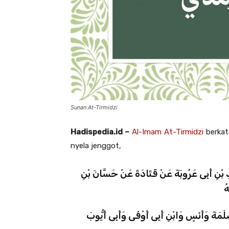
Sunan At-Tirmidzi
Hadispedia.id –
Al-Imam At-Tirmidzi
berkat
nyela jenggot,
دِ بْنِ أَبِى عَرُوبَةَ عَنْ قَتَادَةَ عَنْ حَسَّانَ بْنِ
ُ
مَةَ وَأَنَسٍ وَابْنِ أَبِى أَوْفَى وَأَبِى أَيُّوبَ