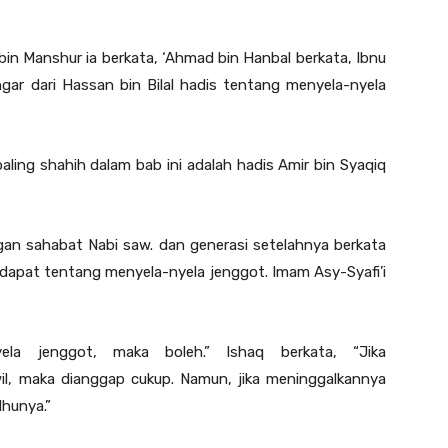
bin Manshur ia berkata, ‘Ahmad bin Hanbal berkata, Ibnu
gar dari Hassan bin Bilal hadis tentang menyela-nyela
ling shahih dalam bab ini adalah hadis Amir bin Syaqiq
angan sahabat Nabi saw. dan generasi setelahnya berkata
dapat tentang menyela-nyela jenggot. Imam Asy-Syafi’i
ela jenggot, maka boleh.” Ishaq berkata, “Jika
il, maka dianggap cukup. Namun, jika meninggalkannya
hunya.”