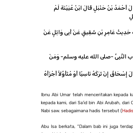
حْمَدُ بْنُ حَنْبَلٍ قَالَ ابْنُ عُيَيْنَةَ لَمْ
لِ
 حَدِيثُ عَامِرِ بْنِ شَقِيقٍ عَنْ أَبِى وَائِلٍ عَنْ
أَصْحَابِ النَّبِىِّ -صلى الله عليه وسلم- وَمَنْ
ِسْحَاقُ إِنْ تَرَكَهُ نَاسِيًا أَوْ مُتَأَوِّلاً أَجْزَأَهُ
Ibnu Abi Umar telah menceritakan kepada ka
kepada kami, dari Sa’id bin Abi Arubah, dari 
Nabi saw. sebagaimana hadis tersebut (
Hadis
Abu Isa berkata, “Dalam bab ini juga terd