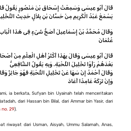
قَالَ أَبُو عِيسَى وَسَمِعْتُ إِسْحَاقَ بْنَ مَنْصُورٍ يَقُولُ قَالَ أَ
يَسْمَعْ عَبْدُ الْكَرِيمِ مِنْ حَسَّانَ بْنِ بِلاَلٍ حَدِيثَ التَّخْلِي
وَقَالَ مُحَمَّدُ بْنُ إِسْمَاعِيلَ أَصَحُّ شَىْءٍ فِى هَذَا الْبَابِ
عُثْمَانَ
قَالَ أَبُو عِيسَى وَقَالَ بِهَذَا أَكْثَرُ أَهْلِ الْعِلْمِ مِنْ 
بَعْدَهُمْ رَأَوْا تَخْلِيلَ اللِّحْيَةِ. وَبِهِ يَقُولُ الشَّافِعِىُّ
وَقَالَ أَحْمَدُ إِنْ سَهَا عَنْ تَخْلِيلِ اللِّحْيَةِ فَهُوَ جَائِزٌ وَقَالَ إ
وَإِنْ تَرَكَهُ عَامِدًا أَعَادَ
mi, ia berkata, Sufyan bin Uyainah telah menceritakan
Qatadah, dari Hassan bin Bilal, dari Ammar bin Yasir, dari
 no. 29
).
apat riwayat dari Usman, Aisyah, Ummu Salamah, Anas,