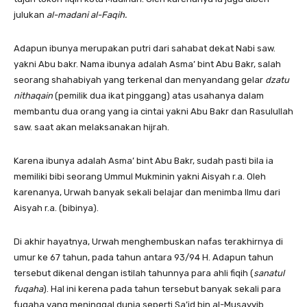
julukan
al-madani al-Faqih.
Adapun ibunya merupakan putri dari sahabat dekat Nabi saw.
yakni Abu bakr. Nama ibunya adalah Asma’ bint Abu Bakr, salah
seorang shahabiyah yang terkenal dan menyandang gelar
dzatu
nithaqain
(pemilik dua ikat pinggang) atas usahanya dalam
membantu dua orang yang ia cintai yakni Abu Bakr dan Rasulullah
saw. saat akan melaksanakan hijrah.
Karena ibunya adalah Asma’ bint Abu Bakr, sudah pasti bila ia
memiliki bibi seorang Ummul Mukminin yakni Aisyah r.a. Oleh
karenanya, Urwah banyak sekali belajar dan menimba Ilmu dari
Aisyah r.a. (bibinya).
Di akhir hayatnya, Urwah menghembuskan nafas terakhirnya di
umur ke 67 tahun, pada tahun antara 93/94 H. Adapun tahun
tersebut dikenal dengan istilah tahunnya para ahli fiqih (
sanatul
fuqaha
). Hal ini kerena pada tahun tersebut banyak sekali para
fuqaha yang meninggal dunia seperti Sa’id bin al-Musayyib.