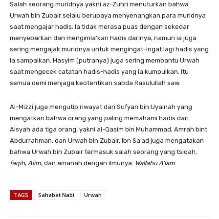
Salah seorang muridnya yakni az-Zuhri menuturkan bahwa
Urwah bin Zubair selalu berupaya menyenangkan para muridnya
saat mengajar hadis. Ia tidak merasa puas dengan sekedar
menyebarkan dan mengimla’kan hadis darinya, namun ia juga
sering mengajak muridnya untuk mengingat-ingat lagi hadis yang
ia sampaikan. Hasyim (putranya) juga sering membantu Urwah
saat mengecek catatan hadis-hadis yang ia kumpulkan. Itu
semua demi menjaga keotentikan sabda Rasulullah saw.
Al-Mizzi juga mengutip riwayat dari Sufyan bin Uyainah yang
mengatkan bahwa orang yang paling memahami hadis dari
Aisyah ada tiga orang, yakni al-Qasim bin Muhammad, Amrah bint
Abdurrahman, dan Urwah bin Zubair. Ibn Sa’ad juga mengatakan
bahwa Urwah bin Zubair termasuk salah seorang yang tsiqah
,
faqih
,
Alim
, dan amanah dengan ilmunya.
Wallahu A’lam
TAGS
Sahabat Nabi
Urwah