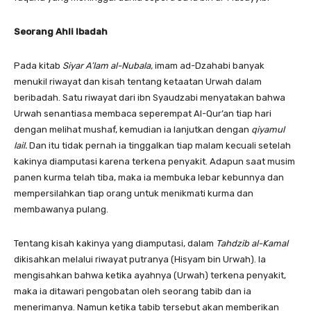
Seorang Ahli Ibadah
Pada kitab
Siyar A’lam al-Nubala,
imam ad-Dzahabi banyak
menukil riwayat dan kisah tentang ketaatan Urwah dalam
beribadah. Satu riwayat dari ibn Syaudzabi menyatakan bahwa
Urwah senantiasa membaca seperempat Al-Qur’an tiap hari
dengan melihat mushaf, kemudian ia lanjutkan dengan
qiyamul
lail.
Dan itu tidak pernah ia tinggalkan tiap malam kecuali setelah
kakinya diamputasi karena terkena penyakit. Adapun saat musim
panen kurma telah tiba, maka ia membuka lebar kebunnya dan
mempersilahkan tiap orang untuk menikmati kurma dan
membawanya pulang.
Tentang kisah kakinya yang diamputasi, dalam
Tahdzib al-Kamal
dikisahkan melalui riwayat putranya (Hisyam bin Urwah). Ia
mengisahkan bahwa ketika ayahnya (Urwah) terkena penyakit,
maka ia ditawari pengobatan oleh seorang tabib dan ia
menerimanya. Namun ketika tabib tersebut akan memberikan