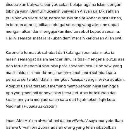
disebutkan bahwa ia banyak sekali belajar agama Islam dengan
bibinya yakni Ummul Mukminin Saiyyidah Aisyah r.a. Dikisahkan
pula bahwa suatu saat, ketika seusai shalat Ashar di sisi Ka’bah,
ia berdoa agar dijadikan sebagai seorang yang alim dan dapat
mengamalkan dan mengajarkan ilmu tersebut kepada sesama.
Hal ini semata-mata ia lakukan demi meraih keridhaan Allah swt.
Karena ia termasuk sahabat dari kalangan pemuda, maka ia
masih semangat dalam mencari ilmu. Ia tidak mengenal putus asa
dan terus menemui sisa-sisa para sahabat Rasulullah saw. yang
masih hidup. Ia mendatangi rumah-rumah para sahabat satu
persatu serta aktif dalam mengkuti
halaqah
yang mereka adakan.
Adapun usaha tersebut memang membuahkan hasil sehingga
apa yang menjadi doanya bisa terwujud. Atas ketekunan dan
kealimannya ia menjadi salah satu dari tujuh tokoh fiqih kota
Madinah (
Fuqaha as-Sab’ah
).
Imam Abu Mu’aim al-Asfahani dalam
Hilyatul Auliya
menyebutkan
bahwa Urwah bin Zubair adalah orang yang telah dikabulkan