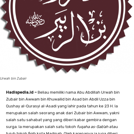
Urwah bin Zubair
Hadispedia.id –
Beliau memiliki nama Abu Abdillah Urwah bin
Zubair bin Awwam bin Khuwailid bin Asad bin Abdil Uzza bin
Qushay al-Qurasyi al-Asadi yang lahir pada tahun ke 23 H. Ia
merupakan salah seorang anak dari Zubair bin Awwam, yakni
salah satu sahabat yang yang diberi kabar gembira dengan
surga. Ia merupakan salah satu tokoh
fuqaha as-Sab’ah
atau
tujuh tokoh fiqih kota Madinah. Oleh karenanya ia juga diberi