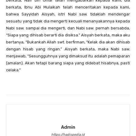
berkata, Nafi’ bin Umar telah mengabarkan kepada kami, dia
berkata, Ibnu Abi Mulaikah telah menceritakan kepada kami,
bahwa Sayyidah Aisyah, istri Nabi saw. tidaklah mendengar
sesuatu yang tidak dia mengerti kecuali menanyakannya kepada
Nabi saw. sampai dia mengerti, dan Nabi saw. pernah bersabda,
“Siapa yang dihisab berarti dia disiksa.” Aisyah berkata, maka aku
bertanya, “Bukankah Allah swt. berfirman, “Kelak dia akan dihisab
dengan hisab yang ringan.” Aisyah berkata, maka Nabi saw.
menjawab, “Sesungguhnya yang dimaksud itu adalah pemaparan
(amalan). Akan tetapi barang siapa yang didebat hisabnya, pasti
celaka.”
Admin
https://hadispedia.id