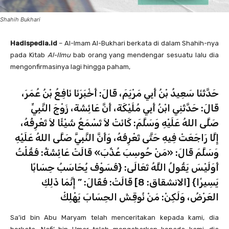
Shahih Bukhari
Hadispedia.id
– Al-Imam Al-Bukhari berkata di dalam Shahih-nya
pada Kitab
Al-Ilmu
bab orang yang mendengar sesuatu lalu dia
mengonfirmasinya lagi hingga paham,
حَدَّثَنَا سَعِيدُ بْنُ أَبِي مَرْيَمَ، قَالَ: أَخْبَرَنَا نَافِعُ بْنُ عُمَرَ،
قَالَ: حَدَّثَنِي ابْنُ أَبِي مُلَيْكَةَ، أَنَّ عَائِشَةَ، زَوْجَ النَّبِيِّ
صَلَّى اللهُ عَلَيْهِ وَسَلَّمَ: كَانَتْ لاَ تَسْمَعُ شَيْئًا لاَ تَعْرِفُهُ،
إِلَّا رَاجَعَتْ فِيهِ حَتَّى تَعْرِفَهُ، وَأَنَّ النَّبِيَّ صَلَّى اللهُ عَلَيْهِ
وَسَلَّمَ قَالَ: «مَنْ حُوسِبَ عُذِّبَ» قَالَتْ عَائِشَةُ: فَقُلْتُ
أَوَلَيْسَ يَقُولُ اللَّهُ تَعَالَى: {فَسَوْفَ يُحَاسَبُ حِسَابًا
يَسِيرًا} [الانشقاق: 8] قَالَتْ: فَقَالَ: ” إِنَّمَا ذَلِكِ
العَرْضُ، وَلَكِنْ: مَنْ نُوقِشَ الحِسَابَ يَهْلِكْ
Sa’id bin Abu Maryam telah menceritakan kepada kami, dia