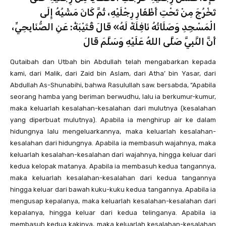
تَخْرُجَ مِنْ تَحْتِ أَظْفَارِ رِجْلَيْهِ، ثُمَّ كَانَ مَشْيُهُ إِلَى
الْمَسْجِدِ وَصَلَاتُهُ نَافِلَةً لَهُ» قَالَ قُتَيْبَةُ: عَنِ الصُّنَابِحِيِّ،
أَنَّ النَّبِيَّ صَلَّى اللهُ عَلَيْهِ وَسَلَّمَ قَالَ
Qutaibah dan Utbah bin Abdullah telah mengabarkan kepada
kami, dari Malik, dari Zaid bin Aslam, dari Atha’ bin Yasar, dari
Abdullah As-Shunabihi, bahwa Rasulullah saw. bersabda, “Apabila
seorang hamba yang beriman berwudhu, lalu ia berkumur-kumur,
maka keluarlah kesalahan-kesalahan dari mulutnya (kesalahan
yang diperbuat mulutnya). Apabila ia menghirup air ke dalam
hidungnya lalu mengeluarkannya, maka keluarlah kesalahan-
kesalahan dari hidungnya. Apabila ia membasuh wajahnya, maka
keluarlah kesalahan-kesalahan dari wajahnya, hingga keluar dari
kedua kelopak matanya. Apabila ia membasuh kedua tangannya,
maka keluarlah kesalahan-kesalahan dari kedua tangannya
hingga keluar dari bawah kuku-kuku kedua tangannya. Apabila ia
mengusap kepalanya, maka keluarlah kesalahan-kesalahan dari
kepalanya, hingga keluar dari kedua telinganya. Apabila ia
membasuh kedua kakinya, maka keluarlah kesalahan-kesalahan