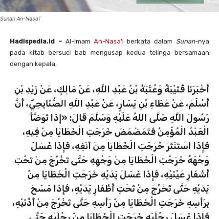
Sunan An-Nasa'i
Hadispedia.id –
Al-Imam
An-Nasa’i
berkata dalam
Sunan
-nya
pada kitab bersuci bab mengusap kedua telinga bersamaan
dengan kepala,
أَخْبَرَنَا قُتَيْبَةُ وَعُتْبَةُ بْنُ عَبْدِ اللَّهِ، عَنْ مَالِكٍ، عَنْ زَيْدِ بْنِ
أَسْلَمَ، عَنْ عَطَاءِ بْنِ يَسَارٍ، عَنْ عَبْدِ اللَّهِ الصُّنَابِحِيّ، أَنَّ
رَسُولَ اللَّهِ صَلَّى اللهُ عَلَيْهِ وَسَلَّمَ قَالَ: «إِذَا تَوَضَّأَ
الْعَبْدُ الْمُؤْمِنُ فَتَمَضْمَضَ خَرَجَتِ الْخَطَايَا مِنْ فِيهِ،
فَإِذَا اسْتَنْثَرَ خَرَجَتِ الْخَطَايَا مِنْ أَنْفِهِ، فَإِذَا غَسَلَ
وَجْهَهُ خَرَجْتِ الْخَطَايَا مِنْ وَجْهِهِ حَتَّى تَخْرُجَ مِنْ تَحْتِ
أَشْفَارِ عَيْنَيْهِ، فَإِذَا غَسَلَ يَدَيْهِ خَرَجَتِ الْخَطَايَا مِنْ
يَدَيْهِ حَتَّى تَخْرُجَ مِنْ تَحْتِ أَظْفَارِ يَدَيْهِ، فَإِذَا مَسَحَ
بِرَأْسِهِ خَرَجَتِ الْخَطَايَا مِنْ رَأْسِهِ حَتَّى تَخْرُجَ مِنْ أُذُنَيْهِ،
فَإِذَا غَسَلَ رِجْلَيْهِ خَرَجَتِ الْخَطَايَا مِنْ رِجْلَيْهِ حَتَّى