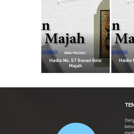
IBNU MAJAH
Hadis No. 57 Sunan Ibnu
Hadis 
Majah
TE
Deng
beru
medi