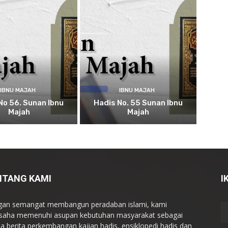
IBNU MAJAH
IBNU MAJAH
No 56. Sunan Ibnu
Hadis No. 55 Sunan Ibnu
Majah
Majah
NTANG KAMI
I
an semangat membangun peradaban islami, kami
saha memenuhi asupan kebutuhan masyarakat sebagai
a berita perkembangan kajian hadis, ensiklopedi hadis dan