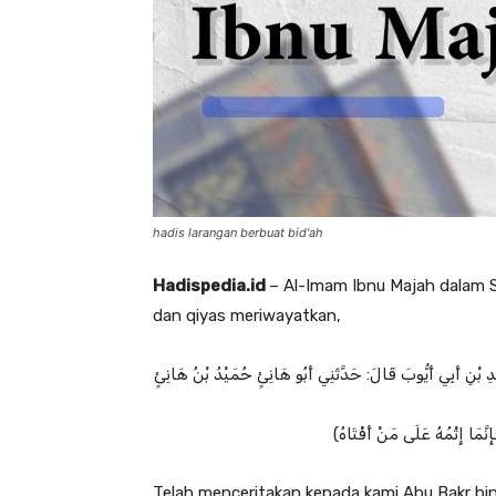
hadis larangan berbuat bid'ah
Hadispedia.id
– Al-Imam Ibnu Majah dalam 
dan qiyas meriwayatkan,
ِيدِ بْنِ أَبِي أَيُّوبَ قَالَ: حَدَّثَنِي أَبُو هَانِئٍ حُمَيْدُ بْنُ هَانِئٍ
(َّمَا إِثْمُهُ عَلَى مَنْ أَفْتَاهُ
Telah menceritakan kepada kami Abu Bakr bi