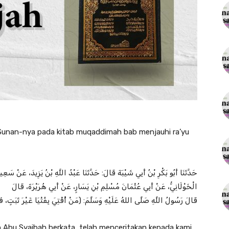
Sunan-nya pada kitab muqaddimah bab menjauhi ra’yu
حَدَّثَنَا أَبُو بَكْرِ بْنُ أَبِي شَيْبَةَ قَالَ: حَدَّثَنَا عَبْدُ اللَّهِ بْنُ يَزِيدَ، عَنْ سَع
الْخَوْلَانِيُّ، عَنْ أَبِي عُثْمَانَ مُسْلِمِ بْنِ يَسَارٍ، عَنْ أَبِي هُرَيْرَةَ، قَالَ
قَالَ رَسُولُ اللَّهِ صَلَّى اللهُ عَلَيْهِ وَسَلَّمَ: (مَنْ أُفْتِيَ بِفُتْيَا غَيْرَ ثَبَتٍ، فَإِن
n Abu Syaibah berkata, telah menceritakan kepada kami