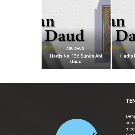
ABU DAUD
Hadis No. 136 Sunan Abi
Hadis 
Daud
TE
Deng
beru
medi