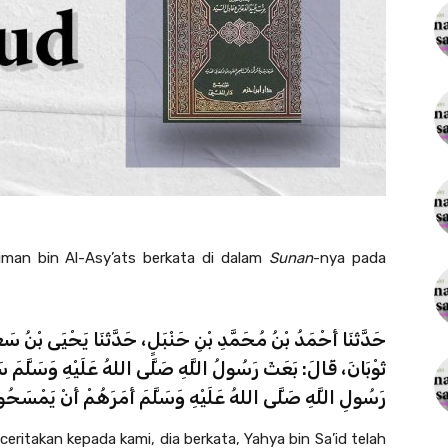
man bin Al-Asy’ats berkata di dalam
Sunan
-nya pada
حَدَّثَنَا أَحْمَدُ بْنُ مُحَمَّدِ بْنِ حَنْبَلٍ، حَدَّثَنَا يَحْيَى بْنُ س
ثَوْبَانَ، قَالَ: بَعَثَ رَسُولُ اللَّهِ صَلَّى اللهُ عَلَيْهِ وَسَلَّمَ سَر
رَسُولِ اللَّهِ صَلَّى اللهُ عَلَيْهِ وَسَلَّمَ أَمَرَهُمْ أَنْ يَمْسَح
itakan kepada kami, dia berkata, Yahya bin Sa’id telah