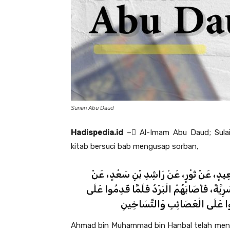
Sunan Abu Daud
Hadispedia.id
– ِAl-Imam Abu Daud; Sulai
kitab bersuci bab mengusap sorban,
َعِيدٍ، عَنْ ثَوْرٍ، عَنْ رَاشِدِ بْنِ سَعْدٍ، عَنْ
ِيَّةً، فَأَصَابَهُمُ الْبَرْدُ فَلَمَّا قَدِمُوا عَلَى
ُوا عَلَى الْعَصَائِبِ وَالتَّسَاخِينِ
Ahmad bin Muhammad bin Hanbal telah mencer