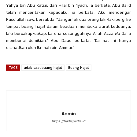
Yahya bin Abu Katsir, dari Hilal bin ‘Iyadh, ia berkata, Abu Sa’id
telah menceritakan kepadaku, ia berkata, ‘Aku mendengar
Rasulullah saw. bersabda, “Janganlah dua orang laki-laki pergi ke
tempat buang hajat dalam keadaan membuka aurat keduanya,
lalu bercakap-cakap, karena sesungguhnya Allah Azza Wa Jalla
membenci demikian.” Abu Daud berkata, “Kalimat ini hanya
diisnadkan oleh Ikrimah bin ‘Ammar.”
TAGS
adab saat buang hajat
Buang Hajat
Admin
https://hadispedia.id