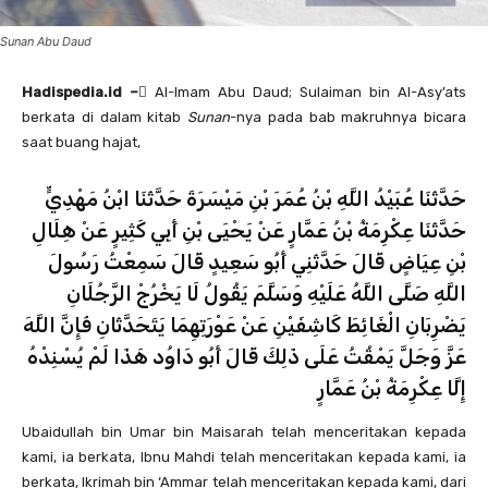
Sunan Abu Daud
Hadispedia.id – ِ
Al-Imam Abu Daud; Sulaiman bin Al-Asy’ats
berkata di dalam kitab
Sunan
-nya pada bab makruhnya bicara
saat buang hajat,
حَدَّثَنَا عُبَيْدُ اللَّهِ بْنُ عُمَرَ بْنِ مَيْسَرَةَ حَدَّثَنَا ابْنُ مَهْدِيٍّ
حَدَّثَنَا عِكْرِمَةُ بْنُ عَمَّارٍ عَنْ يَحْيَى بْنِ أَبِي كَثِيرٍ عَنْ هِلَالِ
بْنِ عِيَاضٍ قَالَ حَدَّثَنِي أَبُو سَعِيدٍ قَالَ سَمِعْتُ رَسُولَ
اللَّهِ صَلَّى اللَّهُ عَلَيْهِ وَسَلَّمَ يَقُولُ لَا يَخْرُجْ الرَّجُلَانِ
يَضْرِبَانِ الْغَائِطَ كَاشِفَيْنِ عَنْ عَوْرَتِهِمَا يَتَحَدَّثَانِ فَإِنَّ اللَّهَ
عَزَّ وَجَلَّ يَمْقُتُ عَلَى ذَلِكَ قَالَ أَبُو دَاوُد هَذَا لَمْ يُسْنِدْهُ
إِلَّا عِكْرِمَةُ بْنُ عَمَّارٍ
Ubaidullah bin Umar bin Maisarah telah menceritakan kepada
kami, ia berkata, Ibnu Mahdi telah menceritakan kepada kami, ia
berkata, Ikrimah bin ‘Ammar telah menceritakan kepada kami, dari