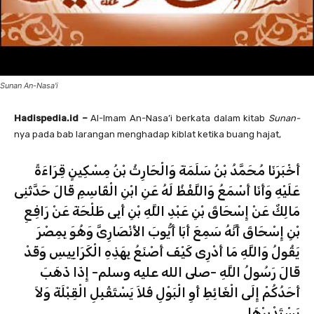
Sunan An-Nasa'i
Hadispedia.id –
Al-Imam An-Nasa’i berkata dalam kitab
Sunan-
nya pada bab larangan menghadap kiblat ketika buang hajat,
أَخْبَرَنَا مُحَمَّدُ بْنُ سَلَمَةَ وَالْحَارِثُ بْنُ مِسْكِينٍ قِرَاءَةً
عَلَيْهِ وَأَنَا أَسْمَعُ وَاللَّفْظُ لَهُ عَنِ ابْنِ الْقَاسِمِ قَالَ حَدَّثَنِى
مَالِكٌ عَنْ إِسْحَاقَ بْنِ عَبْدِ اللَّهِ بْنِ أَبِى طَلْحَةَ عَنْ رَافِعِ
بْنِ إِسْحَاقَ أَنَّهُ سَمِعَ أَبَا أَيُّوبَ الأَنْصَارِىَّ وَهُوَ بِمِصْرَ
يَقُولُ وَاللَّهِ مَا أَدْرِى كَيْفَ أَصْنَعُ بِهَذِهِ الْكَرَايِيسِ وَقَدْ
قَالَ رَسُولُ اللَّهِ -صلى الله عليه وسلم- إِذَا ذَهَبَ
أَحَدُكُمْ إِلَى الْغَائِطِ أَوِ الْبَوْلِ فَلاَ يَسْتَقْبِلِ الْقِبْلَةَ وَلاَ
يَسْتَدْبِرْهَا