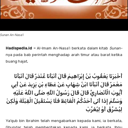
Sunan An-Nasa'i
Hadispedia.id –
Al-Imam An-Nasa’i berkata dalam kitab
Sunan-
nya pada bab perintah menghadap arah timur atau barat ketika
buang hajat,
أَخْبَرَنَا يَعْقُوبُ بْنُ إِبْرَاهِيمَ قَالَ أَنْبَأَنَا غُنْدَرٌ قَالَ أَنْبَأَنَا
مَعْمَرٌ قَالَ أَنْبَأَنَا ابْنُ شِهَابٍ عَنْ عَطَاءِ بْنِ يَزِيدَ عَنْ أَبِي
أَيُّوبَ الْأَنْصَارِيِّ قَالَ قَالَ رَسُولُ اللَّهِ صَلَّى اللَّهُ عَلَيْهِ
وَسَلَّمَ إِذَا أَتَى أَحَدُكُمْ الْغَائِطَ فَلَا يَسْتَقْبِلْ الْقِبْلَةَ وَلَكِنْ
لِيُشَرِّقْ أَوْ لِيُغَرِّبْ
Ya’qub bin Ibrahim telah mengabarkan kepada kami, ia berkata,
Ghundar telah memberitakan kepada kami, ia berkata, Ibnu