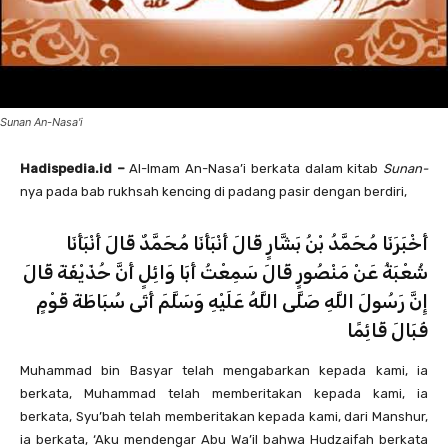
Sunan An-Nasa'i
Hadispedia.id –
Al-Imam An-Nasa’i berkata dalam kitab
Sunan-
nya pada bab rukhsah kencing di padang pasir dengan berdiri,
أَخْبَرَنَا مُحَمَّدُ بْنُ بَشَّارٍ قَالَ أَنْبَأَنَا مُحَمَّدٌ قَالَ أَنْبَأَنَا
شُعْبَةُ عَنْ مَنْصُورٍ قَالَ سَمِعْتُ أَبَا وَائِلٍ أَنَّ حُذَيْفَةَ قَالَ
إِنَّ رَسُولَ اللَّهِ صَلَّى اللَّهُ عَلَيْهِ وَسَلَّمَ أَتَى سُبَاطَةَ قَوْمٍ
فَبَالَ قَائِمًا
Muhammad bin Basyar telah mengabarkan kepada kami, ia
berkata, Muhammad telah memberitakan kepada kami, ia
berkata, Syu’bah telah memberitakan kepada kami, dari Manshur,
ia berkata, ‘Aku mendengar Abu Wa’il bahwa Hudzaifah berkata