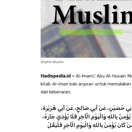
Shahih Muslim
Hadispedia.id –
Al-Imam ِAbu Al-Husain Mus
kitab
Al-Iman
bab anjuran untuk memuliakan 
dari kebenaran,
َنْ أَبِي حُصَيْنٍ، عَنْ أَبِي صَالِحٍ، عَنْ أَبِي هُرَيْرَةَ
ؤْمِنُ بِاللهِ وَالْيَوْمِ الْآخِرِ فَلَا يُؤْذِي جَارَهُ
نْ كَانَ يُؤْمِنُ بِاللهِ وَالْيَوْمِ الْآخِرِ فَلْيَقُلْ