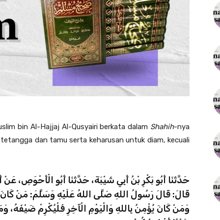
lim bin Al-Hajjaj Al-Qusyairi berkata dalam
Shahih
-nya
tetangga dan tamu serta keharusan untuk diam, kecuali
حَدَّثَنَا أَبُو بَكْرِ بْنُ أَبِي شَيْبَةَ، حَدَّثَنَا أَبُو الْأَحْوَصِ، ع،
قَالَ: قَالَ رَسُولُ اللهِ صَلَّى اللهُ عَلَيْهِ وَسَلَّمَ: مَنْ كَانَ يُ،
وَمَنْ كَانَ يُؤْمِنُ بِاللهِ وَالْيَوْمِ الْآخِرِ فَلْيُكْرِمْ ضَيْفَهُ، وَمَ