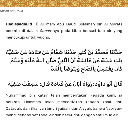
Sunan Abi Daud
H
adispedia.id
– ِAl-Imam Abu Daud; Sulaiman bin Al-Asy’ats
berkata di dalam
Sunan
-nya pada kitab bersuci bab air yang
mencukupi untuk wudhu,
حَدَّثَنَا مُحَمَّدُ بْنُ كَثِيرٍ حَدَّثَنَا هَمَّامٌ عَنْ قَتَادَةَ عَنْ صَفِيَّةَ
بِنْتِ شَيْبَةَ عَنْ عَائِشَةَ أَنَّ النَّبِيَّ صَلَّى اللهُ عَلَيْهِ وَسَلَّمَ
كَانَ يَغْتَسِلُ بِالصَّاعِ وَيَتَوَضَّأُ بِالْمُدِّ
قَالَ أَبُو دَاوُدَ: رَوَاهُ أَبَانُ عَنْ قَتَادَةَ قَالَ: سَمِعْتُ صَفِيَّةَ
Muhammad bin Katsir telah menceritakan kepada kami, ia
berkata, Hammam telah menceritakan kepada kami, dari
Qatadah, dari Shafiyah binti Syaibah, dari Aisyah, bahwa Nabi saw.
mandi dengan satu sha’ air dan berwudhu dengan satu mud air.