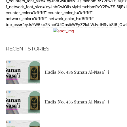
f_counters_font_size=”eyJhbGwiOiIxNCIsImxhbmRzY2FwZSI6IjE
f_network_font_size=”eyJhbGwiOiIxMyIsImxhbmRzY2FwZSI6IjEx
counter_color=”#ffffff” counter_color_h=”#ffffff”
network_color=”#ffffff” network_color_h=”#ffffff”
tdc_css=”eyJsYW5kc2NhcGUiOnsibWFyZ2luLWJvdHRvbSI6IjQw
RECENT STORIES
Hadis No. 436 Sunan Al-Nasa’i
Hadis No. 435 Sunan Al-Nasa’i