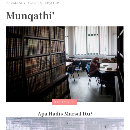
BERANDA
TOPIK
MUNQATHI'
Munqathi'
ILMU HADIS
Apa Hadis Mursal Itu?