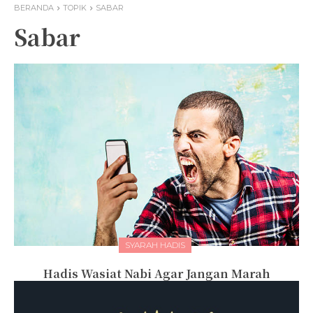
BERANDA
TOPIK
SABAR
Sabar
SYARAH HADIS
Hadis Wasiat Nabi Agar Jangan Marah