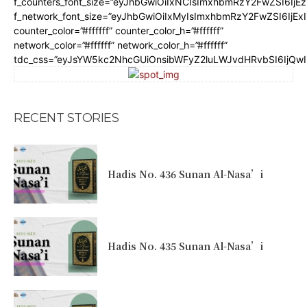
f_counters_font_size=”eyJhbGwiOiIxNCIsImxhbmRzY2FwZSI6IjE
f_network_font_size=”eyJhbGwiOiIxMyIsImxhbmRzY2FwZSI6IjEx
counter_color=”#ffffff” counter_color_h=”#ffffff”
network_color=”#ffffff” network_color_h=”#ffffff”
tdc_css=”eyJsYW5kc2NhcGUiOnsibWFyZ2luLWJvdHRvbSI6IjQw
RECENT STORIES
Hadis No. 436 Sunan Al-Nasa’i
Hadis No. 435 Sunan Al-Nasa’i