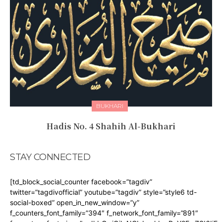
BUKHARI
Hadis No. 4 Shahih Al-Bukhari
STAY CONNECTED
[td_block_social_counter facebook=”tagdiv”
twitter=”tagdivofficial” youtube=”tagdiv” style=”style6 td-
social-boxed” open_in_new_window=”y”
f_counters_font_family=”394″ f_network_font_family=”891″