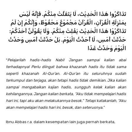
تَذَاكَرُوا هَذَا الْحَدِيْثَ، لَا يَتَفَلَّتْ مِنْكُمْ. فَإِنَّهُ لَيْسَ
بِمَنْزِلَةِ الْقُرْآنِ، الْقُرْآنُ مَجْمُوْعٌ مَحْفُوْظٌ، وَإِنَّكُمْ إِنْ لَمْ
تَذَاكَرُوْا هَذَا الْحَدِيْثَ يَفْلِتْ مِنْكُمْ. وَلَا يَقُوْلَنَّ أَحَدُكُمْ:
حَدَّثْتُ أَمْسِ، لَا أُحَدِّثُ الْيَوْمَ. بَلْ حَدَّثْتُ أَمْسِ وَحَدِّثْ
الْيَوْمَ وَحَدِّثْ غَدًا
“
Pelajarilah hadis-hadis Nabi! Jangan sampai kalian abai
terhadapnya! Perlu diingat bahwa khazanah hadis itu tidak sama
seperti khazanah Al-Qur’an. Al-Qur’an itu seluruhnya sudah
terkumpul dan terjaga, akan tetapi hadis tidak demikian. Jika kalian
sampai mengabaikan kajian hadis, sungguh kelak kalian akan
kehilangannya. Jangan kalian berkata, “Aku tidak mempelajari hadis
hari ini, tapi aku akan melakukannya besok.” Tetapi katakanlah, “Aku
akan mempelajari hadis hari ini, besok, dan seterusnya.”
Ibnu Abbas r.a. dalam kesempatan lain juga pernah berkata,