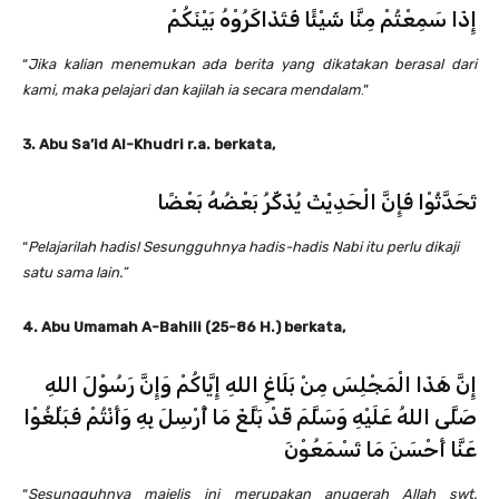
إِذَا سَمِعْتُمْ مِنَّا شَيْئًا فَتَذَاكَرُوْهُ بَيْنَكُمْ
“
Jika kalian menemukan ada berita yang dikatakan berasal dari
kami, maka pelajari dan kajilah ia secara mendalam
.”
3. Abu Sa’id Al-Khudri r.a. berkata,
تَحَدَّثُوْا فَإِنَّ الْحَدِيْثَ يُذَكِّرُ بَعْضُهُ بَعْضًا
“
Pelajarilah hadis! Sesungguhnya hadis-hadis Nabi itu perlu dikaji
satu sama lain.”
4. Abu Umamah A-Bahili (25-86 H.) berkata,
إِنَّ هَذَا الْمَجْلِسَ مِنْ بَلَاغِ اللهِ إِيَّاكُمْ وَإِنَّ رَسُوْلَ اللهِ
صَلَّى اللهُ عَلَيْهِ وَسَلَّمَ قَدْ بَلَّغَ مَا أُرْسِلَ بِهِ وَأَنْتُمْ فَبَلِّغُوْا
عَنَّا أَحْسَنَ مَا تَسْمَعُوْنَ
“
Sesungguhnya majelis ini merupakan anugerah Allah swt.