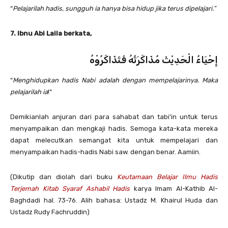
“
Pelajarilah hadis, sungguh ia hanya bisa hidup jika terus dipelajari.”
7. Ibnu Abi Laila berkata,
إِحْيَاءُ الْحَدِيْثَ مُذَاكَرَتُهُ فَتَذَاكَرُوْهُ
“
Menghidupkan hadis Nabi adalah dengan mempelajarinya. Maka
pelajarilah ia
!”
Demikianlah anjuran dari para sahabat dan tabi’in untuk terus
menyampaikan dan mengkaji hadis. Semoga kata-kata mereka
dapat melecutkan semangat kita untuk mempelajari dan
menyampaikan hadis-hadis Nabi saw. dengan benar. Aamiin.
(Dikutip dan diolah dari buku
Keutamaan Belajar Ilmu Hadis
Terjemah Kitab Syaraf Ashabil Hadis
karya Imam Al-Kathib Al-
Baghdadi hal. 73-76. Alih bahasa: Ustadz M. Khairul Huda dan
Ustadz Rudy Fachruddin)