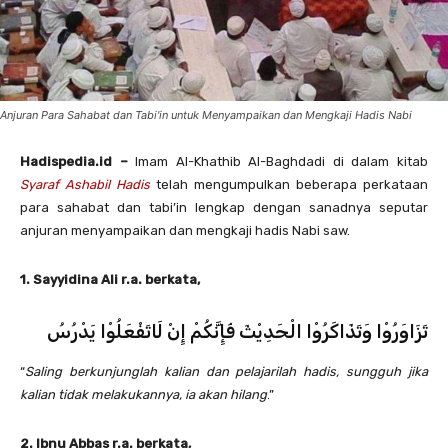
Anjuran Para Sahabat dan Tabi'in untuk Menyampaikan dan Mengkaji Hadis Nabi
Hadispedia.id –
Imam Al-Khathib Al-Baghdadi di dalam kitab
Syaraf Ashabil Hadis
telah mengumpulkan beberapa perkataan
para sahabat dan tabi’in lengkap dengan sanadnya seputar
anjuran menyampaikan dan mengkaji hadis Nabi saw.
1. Sayyidina Ali r.a. berkata,
تَزَاوَرُوْا وَتَذَاكَرُوْا الْحَدِيْثَ فَإِنَّكُمْ إِنْ لَاتَفْعَلُوْا يَدْرُسُ
“
Saling berkunjunglah kalian dan pelajarilah hadis, sungguh jika
kalian tidak melakukannya, ia akan hilang
.”
2. Ibnu Abbas r.a. berkata,