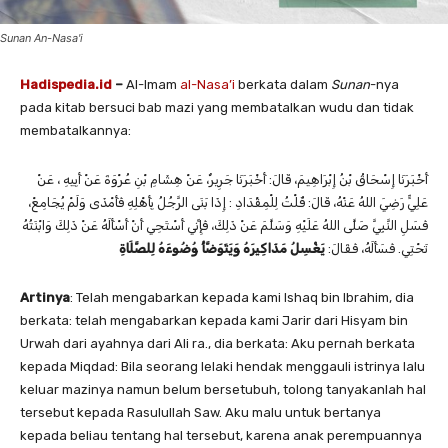
Sunan An-Nasa'i
Hadispedia.id
–
Al-Imam
al-Nasa’i
berkata dalam
Sunan
-nya
pada kitab bersuci bab mazi yang membatalkan wudu dan tidak
membatalkannya:
أَخْبَرَنَا ‌إِسْحَاقُ بْنُ إِبْرَاهِيمَ، قَالَ: أَخْبَرَنَا ‌جَرِيرٌ، عَنْ ‌هِشَامِ بْنِ عُرْوَةَ عَنْ ‌أَبِيهِ ، عَنْ
‌عَلِيٍّ رَضِيَ اللهُ عَنْهُ، قَالَ: قُلْتُ ‌لِلْمِقْدَادِ : إِذَا بَنَى الرَّجُلُ بِأَهْلِهِ فَأَمْذَى وَلَمْ يُجَامِعْ،
فَسَلِ النَّبِيَّ صَلَّى اللهُ عَلَيْهِ وَسَلَّمَ عَنْ ذَلِكَ، فَإِنِّي أَسْتَحِي أَنْ أَسْأَلَهُ عَنْ ذَلِكَ وَابْنَتُهُ
تَحْتِي. فَسَأَلَهُ، فَقَالَ:
يَغْسِلُ مَذَاكِيرَهُ وَيَتَوَضَّأُ وُضُوءَهُ لِلصَّلَاةِ
Artinya
: Telah mengabarkan kepada kami Ishaq bin Ibrahim, dia
berkata: telah mengabarkan kepada kami Jarir dari Hisyam bin
Urwah dari ayahnya dari Ali ra., dia berkata: Aku pernah berkata
kepada Miqdad: Bila seorang lelaki hendak menggauli istrinya lalu
keluar mazinya namun belum bersetubuh, tolong tanyakanlah hal
tersebut kepada Rasulullah Saw. Aku malu untuk bertanya
kepada beliau tentang hal tersebut, karena anak perempuannya