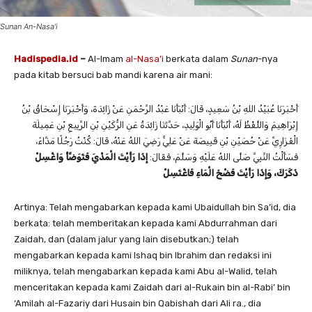
Sunan An-Nasa'i
Hadispedia.id
–
Al-Imam
al-Nasa’i
berkata dalam
Sunan
-nya
pada kitab bersuci bab mandi karena air mani:
أَخْبَرَنَا ‌عُبَيْدُ اللهِ بْنُ سَعِيدٍ، قَالَ: أَنْبَأَنَا ‌عَبْدُ الرَّحْمَنِ عَنْ ‌زَائِدَةَ، وَأَخْبَرَنَا ‌إِسْحَاقُ بْنُ
إِبْرَاهِيمَ وَاللَّفْظُ لَهُ، أَنْبَأَنَا ‌أَبُو الْوَلِيدِ، حَدَّثَنَا ‌زَائِدَةُ عَنِ ‌الرُّكَيْنِ بْنِ الرَّبِيعِ بْنِ عَمِيلَةَ
الْفَزَارِيِّ عَنْ ‌حُصَيْنِ بْنِ قَبِيصَةَ عَنْ ‌عَلِيٍّ رَضِيَ اللهُ عَنْهُ، قَالَ: كُنْتُ رَجُلًا مَذَّاءً،
فَسَأَلْتُ النَّبِيَّ صَلَّى اللهُ عَلَيْهِ وَسَلَّمَ، فَقَالَ:
إِذَا رَأَيْتَ الْمَذْيَ فَتَوَضَّأْ وَاغْسِلْ
ذَكَرَكَ، وَإِذَا رَأَيْتَ فَضْخَ الْمَاءِ فَاغْتَسِلْ
Artinya: Telah mengabarkan kepada kami Ubaidullah bin Sa’id, dia
berkata: telah memberitakan kepada kami Abdurrahman dari
Zaidah, dan (dalam jalur yang lain disebutkan;) telah
mengabarkan kepada kami Ishaq bin Ibrahim dan redaksi ini
miliknya, telah mengabarkan kepada kami Abu al-Walid, telah
menceritakan kepada kami Zaidah dari al-Rukain bin al-Rabi’ bin
‘Amilah al-Fazariy dari Husain bin Qabishah dari Ali ra., dia