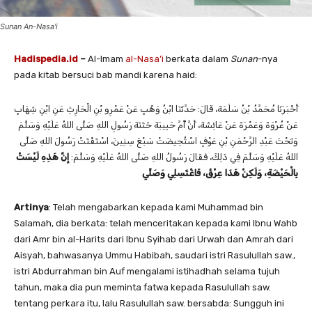
Sunan An-Nasa'i
Hadispedia.id
–
Al-Imam
al-Nasa’i
berkata dalam
Sunan
-nya
pada kitab bersuci bab mandi karena haid:
أَخْبَرَنَا ‌مُحَمَّدُ بْنُ سَلَمَةَ، قَالَ: حَدَّثَنَا ‌ابْنُ وَهْبٍ عَنْ ‌عَمْرِو بْنِ الْحَارِثِ عَنِ ‌ابْنِ شِهَابٍ
عَنْ ‌عُرْوَةَ ‌وَعَمْرَةَ عَنْ ‌عَائِشَةَ، أَنَّ أُمَّ حَبِيبَةَ خَتَنَةَ رَسُولِ اللهِ صَلَّى اللهُ عَلَيْهِ وَسَلَّمَ
وَتَحْتَ عَبْدِ الرَّحْمَنِ بْنِ عَوْفٍ اسْتُحِيضَتْ سَبْعَ سِنِينَ، اسْتَفْتَتْ رَسُولَ اللهِ صَلَّى
اللهُ عَلَيْهِ وَسَلَّمَ فِي ذَلِكَ، فَقَالَ رَسُولُ اللهِ صَلَّى اللهُ عَلَيْهِ وَسَلَّمَ:
إِنَّ هَذِهِ لَيْسَتْ
بِالْحَيْضَةِ، وَلَكِنْ هَذَا عِرْقٌ، فَاغْتَسِلِي وَصَلِّي
Artinya
: Telah mengabarkan kepada kami Muhammad bin
Salamah, dia berkata: telah menceritakan kepada kami Ibnu Wahb
dari Amr bin al-Harits dari Ibnu Syihab dari Urwah dan Amrah dari
Aisyah, bahwasanya Ummu Habibah, saudari istri Rasulullah saw.,
istri Abdurrahman bin Auf mengalami istihadhah selama tujuh
tahun, maka dia pun meminta fatwa kepada Rasulullah saw.
tentang perkara itu, lalu Rasulullah saw. bersabda: Sungguh ini