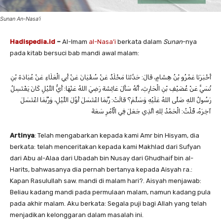
Sunan An-Nasa'i
Hadispedia.id
–
Al-Imam
al-Nasa’i
berkata dalam
Sunan
-nya
pada kitab bersuci bab mandi awal malam:
أَخْبَرَنَا ‌عَمْرُو بْنُ هِشَامٍ، قَالَ: حَدَّثَنَا ‌مَخْلَدٌ عَنْ ‌سُفْيَانَ عَنْ ‌أَبِي الْعَلَاءِ عَنْ ‌عُبَادَةَ بْنِ
نُسَيٍّ عَنْ ‌غُضَيْفِ بْنِ الْحَارِثِ، أَنَّهُ سَأَلَ ‌عَائِشَةَ رَضِيَ اللهُ عَنْهَا: أَيُّ اللَّيْلِ كَانَ يَغْتَسِلُ
رَسُولُ اللهِ صَلَّى اللهُ عَلَيْهِ وَسَلَّمَ؟ قَالَتْ: رُبَّمَا اغْتَسَلَ أَوَّلَ اللَّيْلِ، وَرُبَّمَا اغْتَسَلَ
آخِرَهُ، قُلْتُ: الْحَمْدُ لِلهِ الَّذِي جَعَلَ فِي الْأَمْرِ سَعَةً
Artinya
: Telah mengabarkan kepada kami Amr bin Hisyam, dia
berkata: telah menceritakan kepada kami Makhlad dari Sufyan
dari Abu al-Alaa dari Ubadah bin Nusay dari Ghudhaif bin al-
Harits, bahwasanya dia pernah bertanya kepada Aisyah ra.:
Kapan Rasulullah saw. mandi di malam hari?. Aisyah menjawab:
Beliau kadang mandi pada permulaan malam, namun kadang pula
pada akhir malam. Aku berkata: Segala puji bagi Allah yang telah
menjadikan kelonggaran dalam masalah ini.