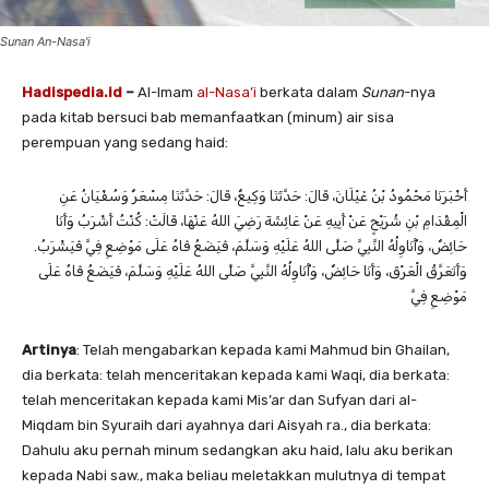
Sunan An-Nasa'i
Hadispedia.id
–
Al-Imam
al-Nasa’i
berkata dalam
Sunan
-nya
pada kitab bersuci bab memanfaatkan (minum) air sisa
perempuan yang sedang haid:
أَخْبَرَنَا ‌مَحْمُودُ بْنُ غَيْلَانَ، قَالَ: حَدَّثَنَا ‌وَكِيعٌ، قَالَ: حَدَّثَنَا ‌مِسْعَرٌ ‌وَسُفْيَانُ عَنِ
‌الْمِقْدَامِ بْنِ شُرَيْحٍ عَنْ ‌أَبِيهِ عَنْ ‌عَائِشَةَ رَضِيَ اللهُ عَنْهَا، قَالَتْ: كُنْتُ أَشْرَبُ وَأَنَا
حَائِضٌ، وَأُنَاوِلُهُ النَّبِيَّ صَلَّى اللهُ عَلَيْهِ وَسَلَّمَ، فَيَضَعُ فَاهُ عَلَى مَوْضِعِ فِيَّ فَيَشْرَبُ.
وَأَتَعَرَّقُ الْعَرْقَ، وَأَنَا حَائِضٌ، وَأُنَاوِلُهُ النَّبِيَّ صَلَّى اللهُ عَلَيْهِ وَسَلَّمَ، فَيَضَعُ فَاهُ عَلَى
مَوْضِعِ فِيَّ
Artinya
: Telah mengabarkan kepada kami Mahmud bin Ghailan,
dia berkata: telah menceritakan kepada kami Waqi, dia berkata:
telah menceritakan kepada kami Mis’ar dan Sufyan dari al-
Miqdam bin Syuraih dari ayahnya dari Aisyah ra., dia berkata:
Dahulu aku pernah minum sedangkan aku haid, lalu aku berikan
kepada Nabi saw., maka beliau meletakkan mulutnya di tempat