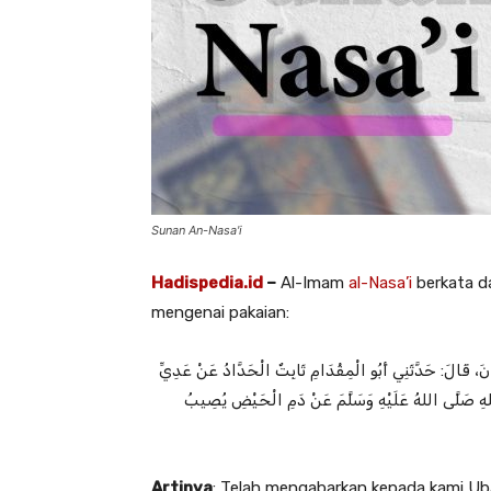
Sunan An-Nasa'i
Hadispedia.id
–
Al-Imam
al-Nasa’i
berkata 
mengenai pakaian:
َ، قَالَ: حَدَّثَنِي ‌أَبُو الْمِقْدَامِ ثَابِتٌ الْحَدَّادُ عَنْ ‌عَدِيِّ
لهِ صَلَّى اللهُ عَلَيْهِ وَسَلَّمَ عَنْ دَمِ الْحَيْضِ يُصِيبُ
Artinya
: Telah mengabarkan kepada kami Ubai