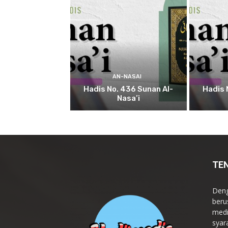
AN-NASAI
Hadis No. 436 Sunan Al-
Hadis 
Nasa’i
TE
Deng
beru
medi
syar