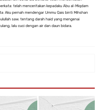
a berkata: telah menceritakan kepadaku Abu al-Miqdam
rkata: Aku pernah mendengar Ummu Qais binti Mihshan
lullah saw. tentang darah haid yang mengenai
lang, lalu cuci dengan air dan daun bidara.