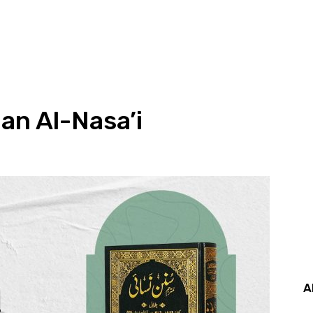
an Al-Nasa’i
A