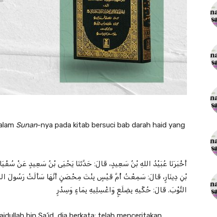
dalam
Sunan
-nya pada kitab bersuci bab darah haid yang
أَخْبَرَنَا ‌عُبَيْدُ اللهِ بْنُ سَعِيدٍ، قَالَ: حَدَّثَنَا ‌يَحْيَى بْنُ سَعِيدٍ عَنْ ‌سُفْيَان
بْنِ دِينَارٍ، قَالَ: سَمِعْتُ ‌أُمَّ قَيْسٍ بِنْتَ مِحْصَنٍ أَنَّهَا سَأَلَتْ رَسُولَ ال
الثَّوْبَ. قَالَ: حُكِّيهِ بِضِلَعٍ وَاغْسِلِيهِ بِمَاءٍ وَسِدْرٍ
dullah bin Sa’id, dia berkata: telah menceritakan