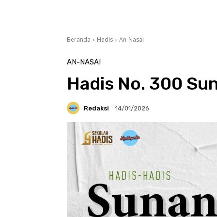
Beranda
Hadis
An-Nasai
AN-NASAI
Hadis No. 300 Sun
Redaksi
14/01/2026