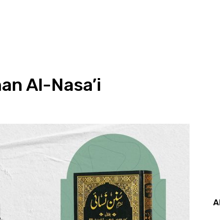
an Al-Nasa’i
A