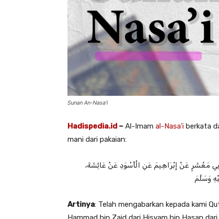
Sunan An-Nasa'i
Hadispedia.id
–
Al-Imam
al-Nasa’i
berkata 
mani dari pakaian:
 ‌أَبِي مَعْشَرٍ عَنْ ‌إِبْرَاهِيمَ عَنِ ‌الْأَسْوَدِ عَنْ عَائِشَةَ
هِ وَسَلَّمَ
Artinya
: Telah mengabarkan kepada kami Qut
Hammad bin Zaid dari Hisyam bin Hasan dari A