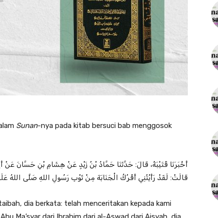
dalam
Sunan
-nya pada kitab bersuci bab menggosok
أَخْبَرَنَا ‌قُتَيْبَةُ، قَالَ: حَدَّثَنَا ‌حَمَّادُ بْنُ زَيْدٍ عَنْ ‌هِشَامِ بْنِ حَسَّانَ عَنْ،
قَالَتْ: لَقَدْ رَأَيْتُنِي أَفْرُكُ الْجَنَابَةَ مِنْ ثَوْبِ رَسُولِ اللهِ صَلَّى اللهُ عَلَيْ
aibah, dia berkata: telah menceritakan kepada kami
bu Ma’syar dari Ibrahim dari al-Aswad dari Aisyah, dia