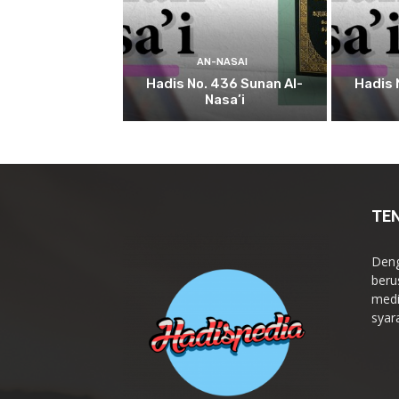
AN-NASAI
Hadis No. 436 Sunan Al-
Hadis 
Nasa’i
TE
Deng
beru
medi
syar