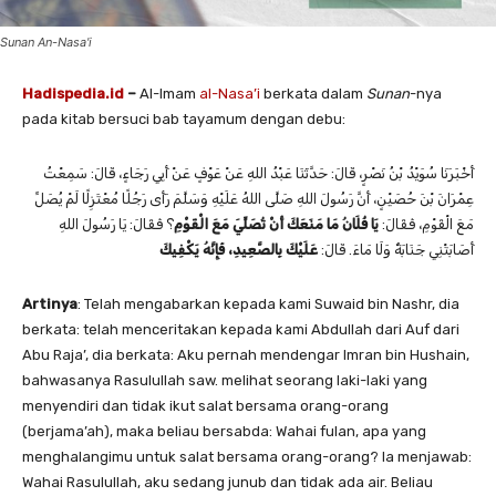
Sunan An-Nasa'i
Hadispedia.id
–
Al-Imam
al-Nasa’i
berkata dalam
Sunan
-nya
pada kitab bersuci bab tayamum dengan debu:
أَخْبَرَنَا ‌سُوَيْدُ بْنُ نَصْرٍ، قَالَ: حَدَّثَنَا ‌عَبْدُ اللهِ عَنْ ‌عَوْفٍ عَنْ ‌أَبِي رَجَاءٍ، قَالَ: سَمِعْتُ
‌عِمْرَانَ بْنَ حُصَيْنٍ، أَنَّ رَسُولَ اللهِ صَلَّى اللهُ عَلَيْهِ وَسَلَّمَ رَأَى رَجُلًا مُعْتَزِلًا لَمْ يُصَلِّ
مَعَ الْقَوْمِ، فَقَالَ:
يَا فُلَانُ مَا مَنَعَكَ أَنْ تُصَلِّيَ مَعَ الْقَوْمِ
؟ فَقَالَ: يَا رَسُولَ اللهِ
أَصَابَتْنِي جَنَابَةٌ وَلَا مَاءَ. قَالَ:
عَلَيْكَ بِالصَّعِيدِ، فَإِنَّهُ يَكْفِيكَ
Artinya
: Telah mengabarkan kepada kami Suwaid bin Nashr, dia
berkata: telah menceritakan kepada kami Abdullah dari Auf dari
Abu Raja’, dia berkata: Aku pernah mendengar Imran bin Hushain,
bahwasanya Rasulullah saw. melihat seorang laki-laki yang
menyendiri dan tidak ikut salat bersama orang-orang
(berjama’ah), maka beliau bersabda: Wahai fulan, apa yang
menghalangimu untuk salat bersama orang-orang? Ia menjawab:
Wahai Rasulullah, aku sedang junub dan tidak ada air. Beliau