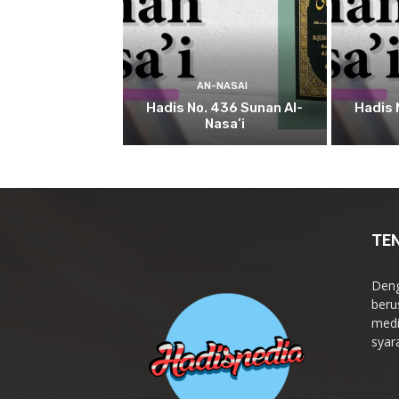
AN-NASAI
Hadis No. 436 Sunan Al-
Hadis 
Nasa’i
TE
Deng
beru
medi
syar