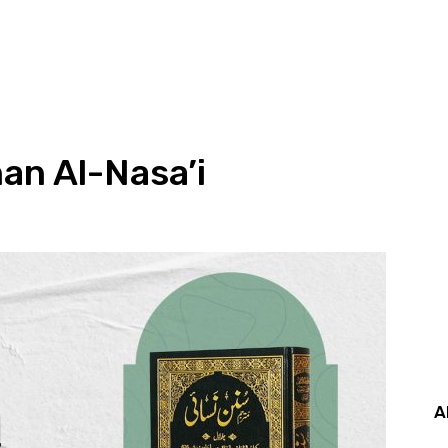
an Al-Nasa’i
A