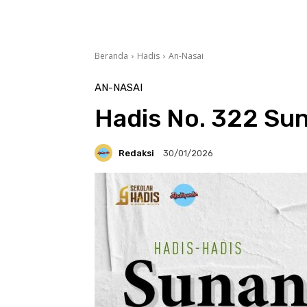
Beranda
Hadis
An-Nasai
AN-NASAI
Hadis No. 322 Sun
Redaksi
30/01/2026