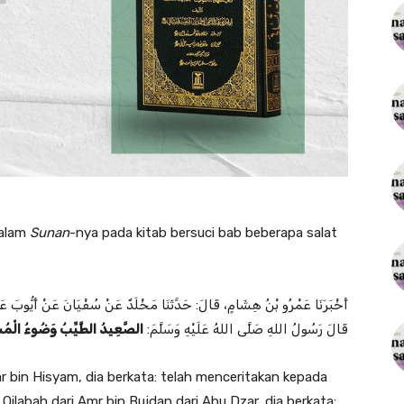
dalam
Sunan
-nya pada kitab bersuci bab beberapa salat
أَخْبَرَنَا ‌عَمْرُو بْنُ هِشَامٍ، قَالَ: حَدَّثَنَا ‌مَخْلَدٌ عَنْ ‌سُفْيَانَ عَنْ ‌أَيُّوبَ عَ:
قَالَ رَسُولُ اللهِ صَلَّى اللهُ عَلَيْهِ وَسَلَّمَ:
الصَّعِيدُ الطَّيِّبُ وَضُوءُ الْمُسْ
 bin Hisyam, dia berkata: telah menceritakan kepada
Qilabah dari Amr bin Bujdan dari Abu Dzar, dia berkata: