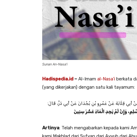
Sunan An-Nasa'i
Hadispedia.id
–
Al-Imam
al-Nasa’i
berkata 
(yang dikerjakan) dengan satu kali tayamum:
نْ ‌أَبِي قِلَابَةَ عَنْ ‌عَمْرِو بْنِ بُجْدَانَ عَنْ ‌أَبِي ذَرٍّ، قَالَ
لِمِ، وَإِنْ لَمْ يَجِدِ الْمَاءَ عَشْرَ سِنِينَ
Artinya
: Telah mengabarkan kepada kami Amr
kami Makhlad dari Sufyan dari Ayyub dari Abu 