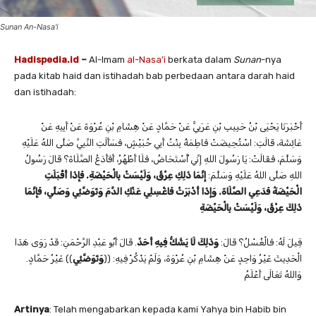
Sunan An-Nasa'i
Hadispedia.id
–
Al-Imam
al-Nasa’i
berkata dalam
Sunan
-nya
pada kitab haid dan istihadah bab perbedaan antara darah haid
dan istihadah:
أَخْبَرَنَا ‌يَحْيَى بْنُ حَبِيبِ بْنِ عَرَبِيٍّ عَنْ ‌حَمَّادٍ عَنْ ‌هِشَامِ بْنِ عُرْوَةَ عَنْ ‌أَبِيهِ عَنْ
‌عَائِشَةَ، قَالَتِ: اسْتُحِيضَتْ فَاطِمَةُ بِنْتُ أَبِي حُبَيْشٍ، فَسَأَلَتِ النَّبِيَّ صَلَّى اللهُ عَلَيْهِ
وَسَلَّمَ، فَقَالَتْ: يَا رَسُولَ اللهِ إِنِّي أُسْتَحَاضُ، فَلَا أَطْهُرُ، أَفَأَدَعُ الصَّلَاةَ؟ قَالَ رَسُولُ
اللهِ صَلَّى اللهُ عَلَيْهِ وَسَلَّمَ:
إِنَّمَا ذَلِكِ عِرْقٌ، وَلَيْسَتْ بِالْحَيْضَةِ. فَإِذَا أَقْبَلَتِ
الْحَيْضَةُ فَدَعِي الصَّلَاةَ. وَإِذَا أَدْبَرَتْ فَاغْسِلِي عَنْكِ الدَّمَ وَتَوَضَّئِي وَصَلِّي، فَإِنَّمَا
ذَلِكَ عِرْقٌ، وَلَيْسَتْ بِالْحَيْضَةِ
قِيلَ لَهُ: فَالْغُسْلُ؟ قَالَ:
وَذَلِكَ لَا يَشُكُّ فِيهِ أَحَدٌ
. قَالَ ‌أَبُو عَبْدِ الرَّحْمَنِ: قَدْ رَوَى هَذَا
الْحَدِيثَ غَيْرُ وَاحِدٍ عَنْ هِشَامِ بْنِ عُرْوَةَ، وَلَمْ يَذْكُرْ فِيهِ: ((
وَتَوَضَّئِي
)) غَيْرُ حَمَّادٍ.
وَاللهُ تَعَالَى أَعْلَمُ
Artinya
: Telah mengabarkan kepada kami Yahya bin Habib bin