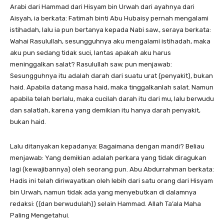
Arabi dari Hammad dari Hisyam bin Urwah dari ayahnya dari
Aisyah, ia berkata: Fatimah binti Abu Hubaisy pernah mengalami
istihadah, lalu ia pun bertanya kepada Nabi saw., seraya berkata:
Wahai Rasulullah, sesungguhnya aku mengalami istihadah, maka
aku pun sedang tidak suci, lantas apakah aku harus
meninggalkan salat? Rasulullah saw. pun menjawab:
Sesungguhnya itu adalah darah dari suatu urat (penyakit), bukan
haid. Apabila datang masa haid, maka tinggalkanlah salat. Namun
apabila telah berlalu, maka cucilah darah itu dari mu, lalu berwudu
dan salatlah, karena yang demikian itu hanya darah penyakit,
bukan haid.
Lalu ditanyakan kepadanya: Bagaimana dengan mandi? Beliau
menjawab: Yang demikian adalah perkara yang tidak diragukan
lagi (kewajibannya) oleh seorang pun. Abu Abdurrahman berkata:
Hadis ini telah diriwayatkan oleh lebih dari satu orang dari Hisyam
bin Urwah, namun tidak ada yang menyebutkan di dalamnya
redaksi: ((dan berwudulah)) selain Hammad. Allah Ta’ala Maha
Paling Mengetahui.