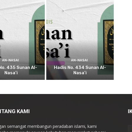
AN-NASAI
AN-NASAI
No. 435 Sunan Al-
Hadis No. 434 Sunan Al-
Nasa’i
Nasa’i
NTANG KAMI
I
an semangat membangun peradaban islami, kami