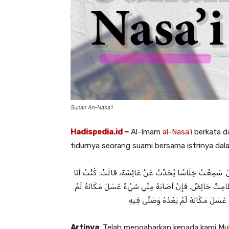
Sunan An-Nasa'i
Hadispedia.id
–
Al-Imam
al-Nasa’i
berkata 
tidurnya seorang suami bersama istrinya dal
قَالَ: سَمِعْتُ ‌خِلَاسًا يُحَدِّثُ عَنْ ‌عَائِشَةَ، قَالَتْ: كُنْتُ أَنَا
طَامِثٌ حَائِضٌ. فَإِنْ أَصَابَهُ مِنِّي شَيْءٌ غَسَلَ مَكَانَهُ لَمْ
َ غَسَلَ مَكَانَهُ لَمْ يَعْدُهُ وَصَلَّى فِيهِ
Artinya
: Telah mengabarkan kepada kami Mu