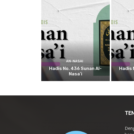
AN-NASAI
Hadis No. 436 Sunan Al-
Hadis 
Nasa’i
TE
Deng