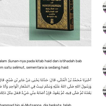
dalam
Sunan
-nya pada kitab haid dan istihadah bab
am satu selimut, sementara ia sedang haid:
أَخْبَرَنَا ‌مُحَمَّدُ بْنُ الْمُثَنَّى، قَالَ: حَدَّثَنَا ‌يَحْيَى عَنْ ‌جَابِرِ بْنِ صُبْحٍ، 
وَرَسُولُ اللهِ صَلَّى اللهُ عَلَيْهِ وَسَلَّمَ نَبِيتُ فِي الشِّعَارِ الْوَاحِدِ وَأَنَا 
يَعْدُهُ ثُمَّ صَلَّى فِيهِ، ثُمَّ يَعُودُ. فَإِنْ أَصَابَهُ مِنِّي شَيْءٌ فَعَلَ مِثْلَ ذَلِك
hammad bin al-Mutsanna, dia berkata: telah