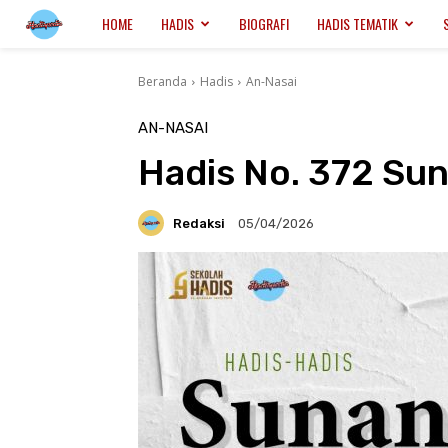
Hadispedia.ID
HOME
HADIS
BIOGRAFI
HADIS TEMATIK
Beranda
Hadis
An-Nasai
AN-NASAI
Hadis No. 372 Sun
Redaksi
05/04/2026