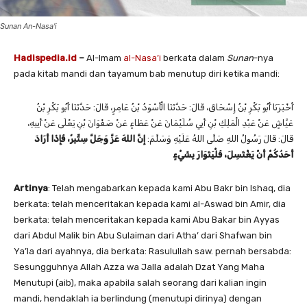
Sunan An-Nasa'i
Hadispedia.id
–
Al-Imam
al-Nasa’i
berkata dalam
Sunan
-nya
pada kitab mandi dan tayamum bab menutup diri ketika mandi:
أَخْبَرَنَا ‌أَبُو بَكْرِ بْنُ إِسْحَاقَ، قَالَ: حَدَّثَنَا ‌الْأَسْوَدُ بْنُ عَامِرٍ، قَالَ: حَدَّثَنَا ‌أَبُو بَكْرِ بْنُ
عَيَّاشٍ عَنْ ‌عَبْدِ الْمَلِكِ بْنِ أَبِي سُلَيْمَانَ عَنْ ‌عَطَاءٍ عَنْ ‌صَفْوَانَ بْنِ يَعْلَى عَنْ ‌أَبِيهِ،
قَالَ: قَالَ رَسُولُ اللهِ صَلَّى اللهُ عَلَيْهِ وَسَلَّمَ:
إِنَّ اللهَ عَزَّ وَجَلَّ سِتِّيرٌ، فَإِذَا أَرَادَ
أَحَدُكُمْ أَنْ يَغْتَسِلَ، فَلْيَتَوَارَ بِشَيْءٍ
Artinya
: Telah mengabarkan kepada kami Abu Bakr bin Ishaq, dia
berkata: telah menceritakan kepada kami al-Aswad bin Amir, dia
berkata: telah menceritakan kepada kami Abu Bakar bin Ayyas
dari Abdul Malik bin Abu Sulaiman dari Atha’ dari Shafwan bin
Ya’la dari ayahnya, dia berkata: Rasulullah saw. pernah bersabda:
Sesungguhnya Allah Azza wa Jalla adalah Dzat Yang Maha
Menutupi (aib), maka apabila salah seorang dari kalian ingin
mandi, hendaklah ia berlindung (menutupi dirinya) dengan