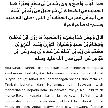
هَذَا الْبَابِ وَأَصَحُّ وَرَوَى رِشْدِينُ بْنُ سَعْدٍ وَغَيْرُهُ هَذَا
الْحَدِيثَ عَنِ الضَّحَّاكِ بْنِ شُرَحْبِيلَ عَنْ زَيْدِ بْنِ أَسْلَمَ
عَنْ أَبِيهِ عَنْ عُمَرَ بْنِ الْخَطَّابِ أَنَّ النَّبِىَّ -صلى الله عليه
وسلم- تَوَضَّأَ مَرَّةً مَرَّةً
قَالَ وَلَيْسَ هَذَا بِشَىْءٍ وَالصَّحِيحُ مَا رَوَى ابْنُ عَجْلاَنَ
وَهِشَامُ بْنُ سَعْدٍ وَسُفْيَانُ الثَّوْرِىُّ وَعَبْدُ الْعَزِيزِ بْنُ
مُحَمَّدٍ عَنْ زَيْدِ بْنِ أَسْلَمَ عَنْ عَطَاءِ بْنِ يَسَارٍ عَنِ ابْنِ
عَبَّاسٍ عَنِ النَّبِىِّ صلى الله عليه وسلم
Abu Kuraib, Hannad, dan Qutaibah telah menceritakan kepada
kami, mereka berkata, Waki’ telah menceritakan kepada kami, dari
Sufyan, ha’ (at-tahwil atau percabangan sanad), dan Imam At-
Tirmidzi berkata, dan Muhammad bin Basysyar telah
menceritakan kepada kami, ia berkata, Yahya bin Sa’id telah
menceritakan kepada kami, ia berkata, Sufyan telah
menceritakan kepada kami, dari Zaid bin Aslam, dari Atha’ bin
Yasar, dari Ibnu Abbas, bahwa Nabi saw. berwudhu (dengan