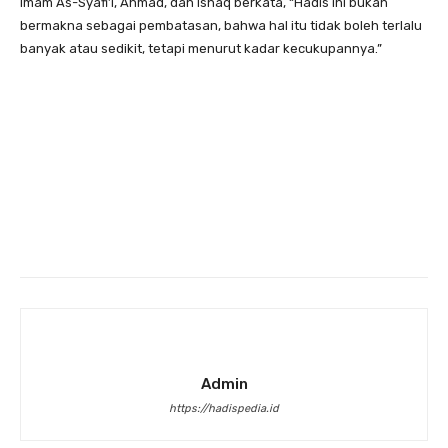
Imam As-Syafi’i, Ahmad, dan Ishaq berkata, “Hadis ini bukan
bermakna sebagai pembatasan, bahwa hal itu tidak boleh terlalu
banyak atau sedikit, tetapi menurut kadar kecukupannya.”
Admin
https://hadispedia.id