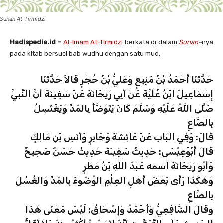
Sunan At-Tirmidzi
Hadispedia.id –
Al-Imam At-Tirmidzi
berkata di dalam
Sunan
–
nya
pada kitab bersuci bab wudhu dengan satu mud,
حَدَّثَنَا أَحْمَدُ بْنُ مَنِيعٍ وَعَليُّ بْنُ حُجْرٍ قَالاَ حَدَّثَنَا
إِسْمَاعِيلُ ابْنُ عُلَيَّةَ عَنْ أَبِي رَيْحَانَةَ عَنْ سَفِينَةَ أَنَّ النَّبِيَّ
صَلَّى اللَّهُ عَلَيْهِ وَسَلَّمَ كَانَ يَتَوَضَّأُ بِالمُدِّ وَيَغْتَسِلُ
بِالصَّاعِ
قَالَ: وَفِي البَابِ عَنْ عَائِشَةَ وَجَابِرٍ وَأَنَسِ بْنِ مَالِكٍ
قَالَ أَبُوْعِيْسَى: حَدِيثُ سَفِينَةَ حَدِيثٌ حَسَنٌ صَحِيحٌ
وَأَبُو رَيْحَانَةَ اسمه عَبْدُ اللهِ بْنُ مَطَرٍ
وَهَكَذَا رَأَى بَعْضُ أَهْلِ العِلْمِ الوُضُوءَ بِالمُدِّ وَالغُسْلَ
بِالصَّاعِ
وقَالَ الشَّافِعِيُّ وَأَحْمَدُ وَإِسْحَاقُ: لَيْسَ مَعْنَى هَذَا