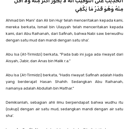
الحَدِيثِ عَلَى التَّوَقِّيتِ أَنَّهُ لاَ يَجُوزُ أَكْثَرُ مِنْهُ وَلاَ أَقَلُّ
مِنْهُ وَهُوَ قَدْرُ مَا يَكْفِي
Ahmad bin Mani’ dan Ali bin Hujr telah menceritakan kepada kami,
mereka berkata, Ismail bin Ulayyah telah menceritakan kepada
kami, dari Abu Raihanah, dari Safinah, bahwa Nabi saw. berwudhu
dengan satu mud dan mandi dengan satu sha’.
Abu Isa (At-Tirmidzi) berkata, “Pada bab ini juga ada riwayat dari
Aisyah, Jabir, dan Anas bin Malik r.a.”
Abu Isa (At-Tirmidzi) berkata, “Hadis riwayat Safinah adalah Hadis
yang berderajat Hasan Shahih. Sedangkan Abu Raihanah,
namanya adalah Abdullah bin Mathar.”
Demikianlah, sebagian ahli ilmu berpendapat bahwa wudhu itu
(cukup) dengan air satu mud, sedangkan mandi dengan air satu
sha’.