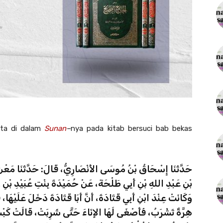
ta di dalam
Sunan
–
nya pada kitab bersuci bab bekas
حَدَّثَنَا إِسْحَاقُ بْنُ مُوسَى الأَنْصَارِيُّ، قَالَ: حَدَّثَنَا مَعْن
بْنِ عَبْدِ اللهِ بْنِ أَبِي طَلْحَةَ، عَنْ حُمَيْدَةَ بِنْتِ عُبَيْدِ بْنِ
وَكَانَتْ عِنْدَ ابْنِ أَبِي قَتَادَةَ، أَنَّ أَبَا قَتَادَةَ دَخَلَ عَلَيْ
هِرَّةٌ تَشْرَبُ، فَأَصْغَى لَهَا الإِنَاءَ حَتَّى شَرِبَتْ، قَالَتْ كَبْشَةُ