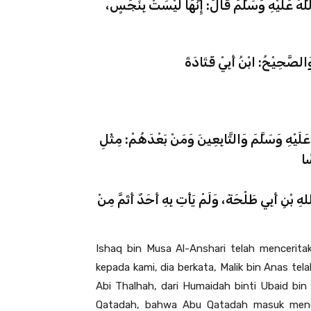
هُ عَلَيْهِ وَسَلَّمَ قَالَ: إِنَّهَا لَيْسَتْ بِنَجَسٍ
الصَّحِيْحُ: ابْنُ أَبِيْ قَتَادَةَ
عَلَيْهِ وَسَلَّمَ وَالتَّابِعِينَ وَمَنْ بَعْدَهُمْ: مِثْلِ
ًا
ْنِ أَبِي طَلْحَةَ، وَلَمْ يَأْتِ بِهِ أَحَدٌ أَتَمَّ مِنْ
Ishaq bin Musa Al-Anshari telah mencerita
kepada kami, dia berkata, Malik bin Anas tel
Abi Thalhah, dari Humaidah binti Ubaid bin R
Qatadah, bahwa Abu Qatadah masuk menem