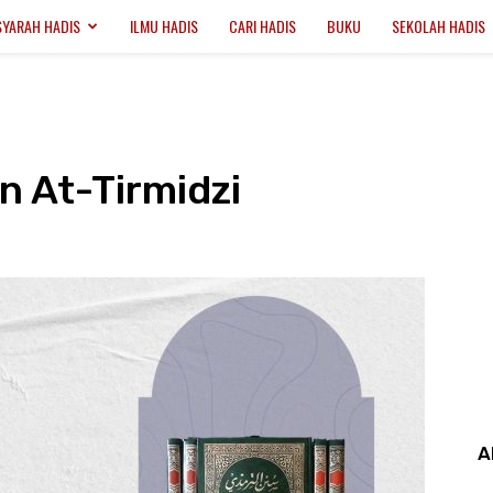
SYARAH HADIS
ILMU HADIS
CARI HADIS
BUKU
SEKOLAH HADIS
n At-Tirmidzi
A