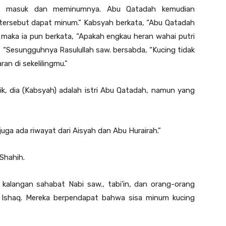
ing masuk dan meminumnya. Abu Qatadah kemudian
 tersebut dapat minum.” Kabsyah berkata, “Abu Qatadah
aka ia pun berkata, “Apakah engkau heran wahai putri
, “Sesungguhnya Rasulullah saw. bersabda, “Kucing tidak
an di sekelilingmu.”
k, dia (Kabsyah) adalah istri Abu Qatadah, namun yang
 juga ada riwayat dari Aisyah dan Abu Hurairah.”
 Shahih.
 kalangan sahabat Nabi saw., tabi’in, dan orang-orang
an Ishaq. Mereka berpendapat bahwa sisa minum kucing