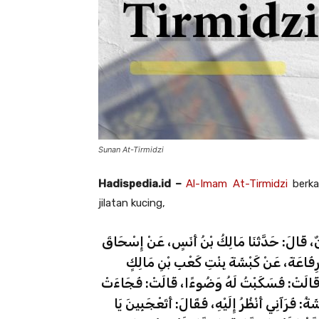
Sunan At-Tirmidzi
Hadispedia.id –
Al-Imam At-Tirmidzi
berka
jilatan kucing,
ٌ، قَالَ: حَدَّثَنَا مَالِكُ بْنُ أَنَسٍ، عَنْ إِسْحَاقَ
 رِفَاعَةَ، عَنْ كَبْشَةَ بِنْتِ كَعْبِ بْنِ مَالِكٍ
هَا، قَالَتْ: فَسَكَبْتُ لَهُ وَضُوءًا، قَالَتْ: فَجَاءَتْ
: فَرَآنِي أَنْظُرُ إِلَيْهِ، فَقَالَ: أَتَعْجَبِينَ يَا