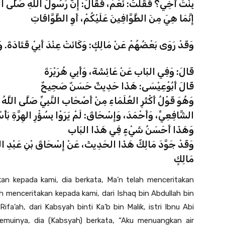
بِنْتَ أَخِي؟ فَقُلْتُ: نَعَمْ، فَقَالَ: إِنَّ رَسُولَ اللهِ صَلَّى اللَّ،
إِنَّمَا هِيَ مِنَ الطَّوَّافِينَ عَلَيْكُمْ، أَوِ الطَّوَّافَاتِ
وَقَدْ رَوَى بَعْضُهُمْ عَنْ مَالِكٍ: وَكَانَتْ عِنْدَ أَبِيْ قَتَادَةَ. وَ
قَالَ: وَفِي البَابِ عَنْ عَائِشَةَ، وَأَبِي هُرَيْرَةَ
قَالَ أَبُوْعِيْسَى: هَذَا حَدِيثٌ حَسَنٌ صَحِيحٌ
وَهُوَ قَوْلُ أَكْثَرِ العُلَمَاءِ مِنْ أَصْحَابِ النَّبِيِّ صَلَّى اللَّهُ 
الشَّافِعِيِّ، وَأَحْمَدَ، وَإِسْحَاقَ: لَمْ يَرَوْا بِسُؤْرِ الهِرَّةِ بَأْس
وَهَذَا أَحَسَنُ شَيْءٍ فِي هَذَا البَابِ
وَقَدْ جَوَّدَ مَالِكٌ هَذَا الحَدِيثَ، عَنْ إِسْحَاقَ بْنِ عَبْدِ اللهِ ب
مَالِكٍ
kan kepada kami, dia berkata, Ma’n telah menceritakan
ah menceritakan kepada kami, dari Ishaq bin Abdullah bin
ifa’ah, dari Kabsyah binti Ka’b bin Malik, istri Ibnu Abi
uinya, dia (Kabsyah) berkata, “Aku menuangkan air