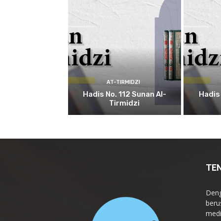
AT-TIRMIDZI
Hadis No. 112 Sunan Al-
Hadis 
Tirmidzi
TE
Deng
beru
medi