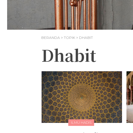
BERANDA
TOPIK
DHABIT
Dhabit
ILMU HADIS