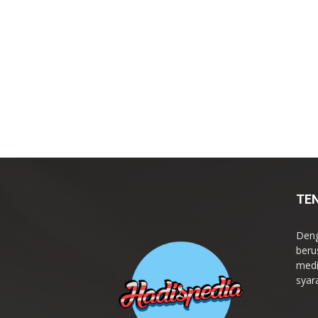
TE
Deng
beru
medi
syar