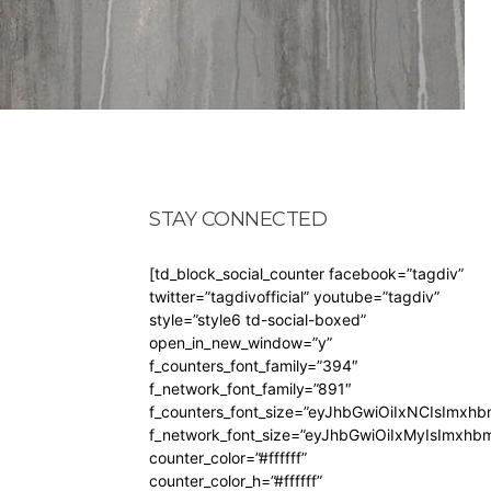
STAY CONNECTED
[td_block_social_counter facebook=”tagdiv”
twitter=”tagdivofficial” youtube=”tagdiv”
style=”style6 td-social-boxed”
open_in_new_window=”y”
f_counters_font_family=”394″
f_network_font_family=”891″
f_counters_font_size=”eyJhbGwiOiIxNCIsImxh
f_network_font_size=”eyJhbGwiOiIxMyIsImxhb
counter_color=”#ffffff”
counter_color_h=”#ffffff”