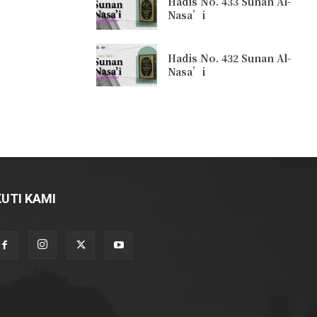
Hadis No. 433 Sunan Al-
Nasa’i
Hadis No. 432 Sunan Al-
Nasa’i
KUTI KAMI