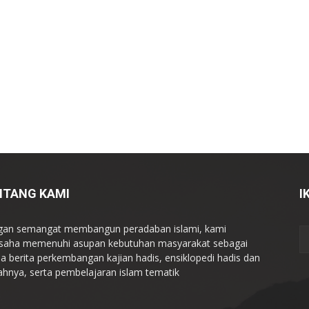
NTANG KAMI
I
an semangat membangun peradaban islami, kami
saha memenuhi asupan kebutuhan masyarakat sebagai
a berita perkembangan kajian hadis, ensiklopedi hadis dan
ahnya, serta pembelajaran islam tematik