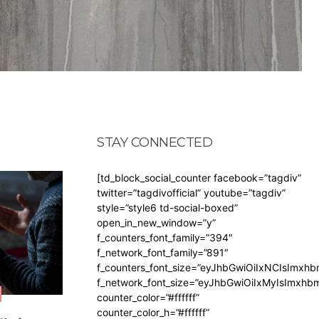
STAY CONNECTED
[td_block_social_counter facebook=”tagdiv”
twitter=”tagdivofficial” youtube=”tagdiv”
style=”style6 td-social-boxed”
open_in_new_window=”y”
f_counters_font_family=”394″
f_network_font_family=”891″
f_counters_font_size=”eyJhbGwiOiIxNCIsImxh
f_network_font_size=”eyJhbGwiOiIxMyIsImxhb
counter_color=”#ffffff”
counter_color_h=”#ffffff”