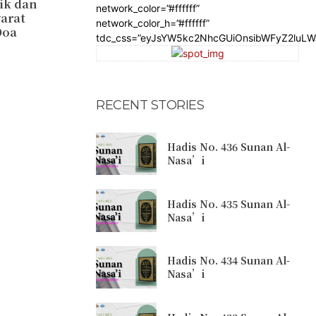
ik dan
network_color=”#ffffff”
yarat
network_color_h=”#ffffff”
Doa
tdc_css=”eyJsYW5kc2NhcGUiOnsibWFyZ2luL
RECENT STORIES
Hadis No. 436 Sunan Al-
Nasa’i
Hadis No. 435 Sunan Al-
Nasa’i
Hadis No. 434 Sunan Al-
Nasa’i