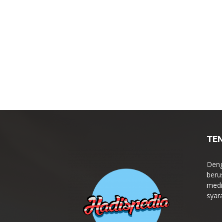
TE
Deng
beru
medi
syar