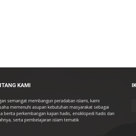
NTANG KAMI
I
an semangat membangun peradaban islami, kami
saha memenuhi asupan kebutuhan masyarakat sebagai
a berita perkembangan kajian hadis, ensiklopedi hadis dan
ahnya, serta pembelajaran islam tematik