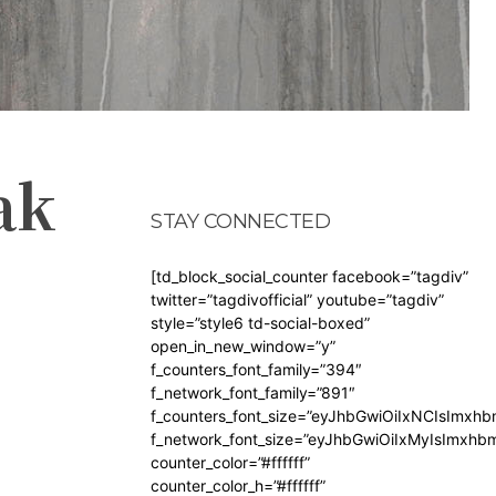
ak
STAY CONNECTED
[td_block_social_counter facebook=”tagdiv”
twitter=”tagdivofficial” youtube=”tagdiv”
style=”style6 td-social-boxed”
open_in_new_window=”y”
f_counters_font_family=”394″
f_network_font_family=”891″
f_counters_font_size=”eyJhbGwiOiIxNCIsImxh
f_network_font_size=”eyJhbGwiOiIxMyIsImxhb
counter_color=”#ffffff”
counter_color_h=”#ffffff”