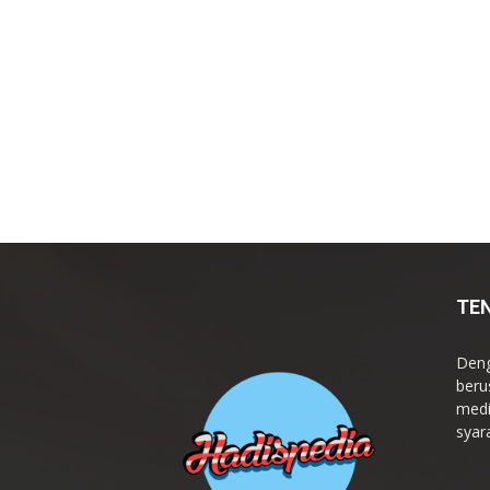
TE
Deng
beru
medi
syar