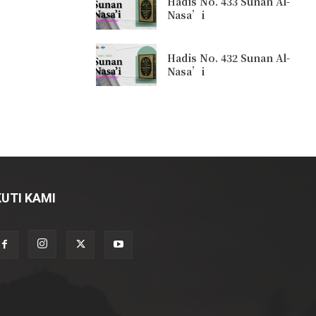
Hadis No. 433 Sunan Al-
Nasa’i
Hadis No. 432 Sunan Al-
Nasa’i
KUTI KAMI