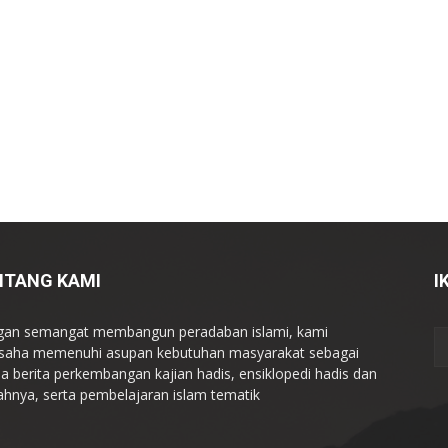
NTANG KAMI
I
an semangat membangun peradaban islami, kami
saha memenuhi asupan kebutuhan masyarakat sebagai
a berita perkembangan kajian hadis, ensiklopedi hadis dan
ahnya, serta pembelajaran islam tematik