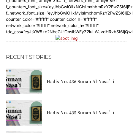
f_counters_font_family=”394″ f_network_font_family=”891″
f_counters_font_size=”eyJhbGwiOiIxNCIsImxhbmRzY2FwZSI6IjE
f_network_font_size=”eyJhbGwiOiIxMyIsImxhbmRzY2FwZSI6IjEx
counter_color=”#ffffff” counter_color_h=”#ffffff”
network_color=”#ffffff” network_color_h=”#ffffff”
tdc_css=”eyJsYW5kc2NhcGUiOnsibWFyZ2luLWJvdHRvbSI6IjQw
RECENT STORIES
Hadis No. 436 Sunan Al-Nasa’i
Hadis No. 435 Sunan Al-Nasa’i