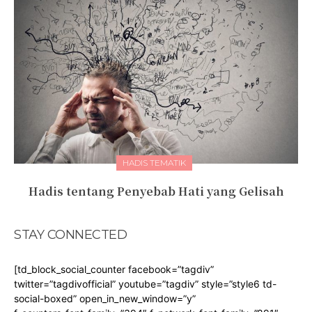
HADIS TEMATIK
Hadis tentang Penyebab Hati yang Gelisah
STAY CONNECTED
[td_block_social_counter facebook=”tagdiv”
twitter=”tagdivofficial” youtube=”tagdiv” style=”style6 td-
social-boxed” open_in_new_window=”y”