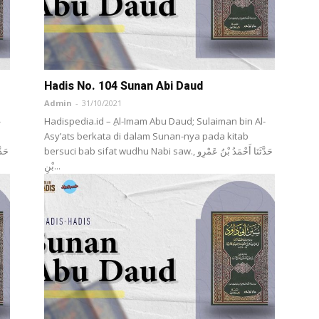
Hadis No. 104 Sunan Abi Daud
Admin
-
31/10/2021
-
Hadispedia.id – ِAl-Imam Abu Daud; Sulaiman bin Al-
Asy’ats berkata di dalam Sunan-nya pada kitab
bersuci bab sifat wudhu Nabi saw., حَدَّثَنَا أَحْمَدُ بْنُ عَمْرِو
بْنِ...