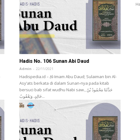
Ha
Hadis No. 106 Sunan Abi Daud
Admin
-
22/11/2021
-
Hadispedia.id – ِAl-Imam Abu Daud; Sulaiman bin Al-
Asy’ats berkata di dalam Sunan-nya pada kitab
bersuci bab sifat wudhu Nabi saw., حَدَّثَنَا مَحْمُودُ بْنُ
خَالِدٍ، وَيَعْقُوبُ...