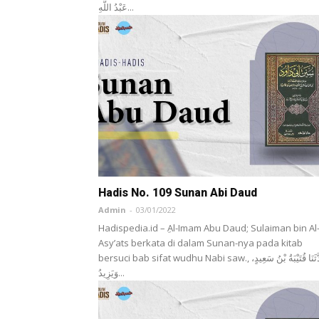
عَبْدُ اللَّهِ...
Hadis No. 109 Sunan Abi Daud
Admin
-
03/01/2022
Hadispedia.id – ِAl-Imam Abu Daud; Sulaiman bin Al
Asy’ats berkata di dalam Sunan-nya pada kitab
bersuci bab sifat wudhu Nabi saw., حَدَّثَنَا قُتَيْبَةُ بْنُ سَعِيدٍ،
وَيَزِيدُ...