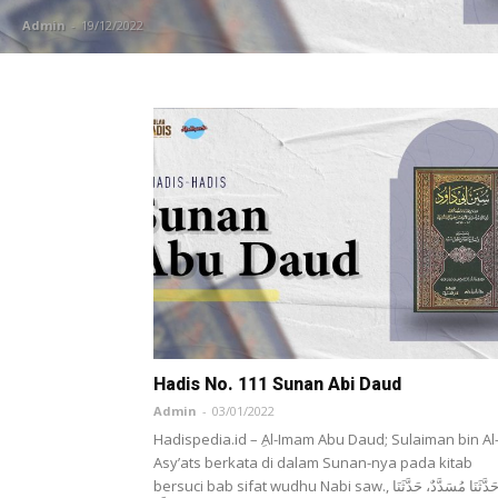
Admin
-
19/12/2022
Hadis No. 111 Sunan Abi Daud
Admin
-
03/01/2022
Hadispedia.id – ِAl-Imam Abu Daud; Sulaiman bin Al
Asy’ats berkata di dalam Sunan-nya pada kitab
bersuci bab sifat wudhu Nabi saw., حَدَّثَنَا مُسَدَّدٌ، حَدَّثَنَا