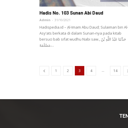
Hadis No. 103 Sunan Abi Daud
Admin
-
31/10/2021
Hadispedia.id – ِAl-Imam Abu Daud; Sulaiman bin Al
Asy’ats berkata di dalam Sunan-nya pada kitab
bersuci bab sifat wudhu Nabi saw., حَدَّثَنَا عَبْدُ اللَّهِ بْنُ
مَسْلَمَةَ،...
...
1
2
3
4
14
TE