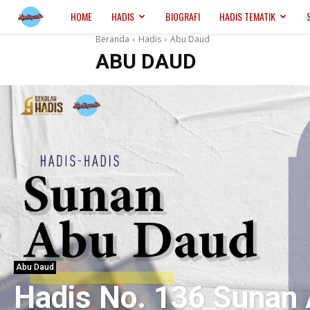
Hadispedia.ID
HOME
HADIS
BIOGRAFI
HADIS TEMATIK
Beranda
Hadis
Abu Daud
ABU DAUD
Abu Daud
Hadis No. 136 Sunan 