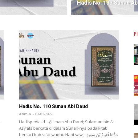
Hadis No. 133 Sunan Ab
P
Hadis No. 110 Sunan Abi Daud
Admin
-
03/01/2022
-
Hadispedia.id – ِAl-Imam Abu Daud; Sulaiman bin Al-
Asy’ats berkata di dalam Sunan-nya pada kitab
bersuci bab sifat wudhu Nabi saw., حَدَّثَنَا قُتَيْبَةُ بْنُ سَعِيدٍ،