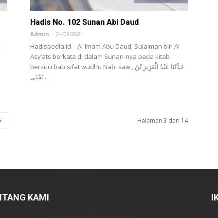
Hadis No. 102 Sunan Abi Daud
Admin
-
24/08/2021
-
Hadispedia.id – ِAl-Imam Abu Daud; Sulaiman bin Al-
Asy’ats berkata di dalam Sunan-nya pada kitab
bersuci bab sifat wudhu Nabi saw., حَدَّثَنَا عَبْدُ الْعَزِيزِ بْنُ
يَحْيَى...
Halaman 3 dari 14
NTANG KAMI
I