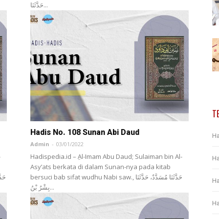
حَدَّثَنَا...
T
Hadis No. 108 Sunan Abi Daud
Ha
Admin
-
03/01/2022
-
Hadispedia.id – ِAl-Imam Abu Daud; Sulaiman bin Al-
Ha
Asy’ats berkata di dalam Sunan-nya pada kitab
bersuci bab sifat wudhu Nabi saw., حَدَّثَنَا مُسَدَّدٌ، حَدَّثَنَا
Ha
بِشْرُ بْنُ...
Ha